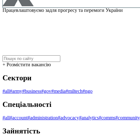
Працевлаштовуємо задля прогресу та перемоги України
+ Розмістити вакансію
Сектори
#all
#army
#business
#gov
#media
#miltech
#ngo
Спеціальності
#all
#account
#administration
#advocacy
#analytics
#comms
#community
Зайнятість