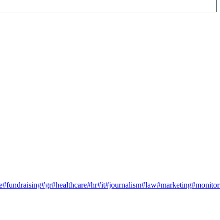
e
#fundraising
#gr
#healthcare
#hr
#it
#journalism
#law
#marketing
#monitor