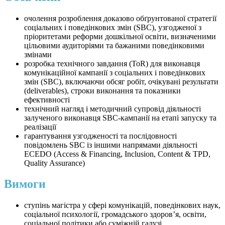
очолення розроблення доказово обґрунтованої стратегії
соціальних і поведінкових змін (SBC), узгодженої з
пріоритетами реформи дошкільної освіти, визначеними
цільовими аудиторіями та бажаними поведінковими
змінами
розробка технічного завдання (ToR) для виконавця
комунікаційної кампанії з соціальних і поведінкових
змін (SBC), включаючи обсяг робіт, очікувані результати
(deliverables), строки виконання та показники
ефективності
технічний нагляд і методичний супровід діяльності
залученого виконавця SBC-кампанії на етапі запуску та
реалізації
гарантування узгодженості та послідовності
повідомлень SBC із іншими напрямами діяльності
ECEDO (Access & Financing, Inclusion, Content & TPD,
Quality Assurance)
Вимоги
ступінь магістра у сфері комунікацій, поведінкових наук,
соціальної психології, громадського здоров’я, освіти,
соціальної політики або суміжній галузі