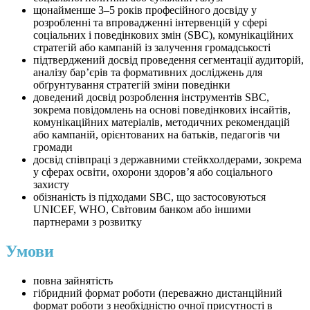
щонайменше 3–5 років професійного досвіду у
розробленні та впровадженні інтервенцій у сфері
соціальних і поведінкових змін (SBC), комунікаційних
стратегій або кампаній із залучення громадськості
підтверджений досвід проведення сегментації аудиторій,
аналізу бар’єрів та формативних досліджень для
обґрунтування стратегій зміни поведінки
доведений досвід розроблення інструментів SBC,
зокрема повідомлень на основі поведінкових інсайтів,
комунікаційних матеріалів, методичних рекомендацій
або кампаній, орієнтованих на батьків, педагогів чи
громади
досвід співпраці з державними стейкхолдерами, зокрема
у сферах освіти, охорони здоров’я або соціального
захисту
обізнаність із підходами SBC, що застосовуються
UNICEF, WHO, Світовим банком або іншими
партнерами з розвитку
Умови
повна зайнятість
гібридний формат роботи (переважно дистанційний
формат роботи з необхідністю очної присутності в