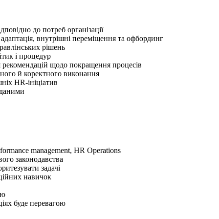
дповідно до потреб організації
 адаптація, внутрішні переміщення та офбординг
равлінських рішень
ітик і процедур
ня рекомендацій щодо покращення процесів
сного й коректного виконання
шніх HR-ініціатив
 даними
rformance management, HR Operations
вого законодавства
ритезувати задачі
аційних навичок
ою
ціях буде перевагою