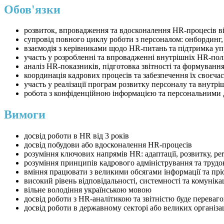
Обов'язки
розвиток, впровадження та вдосконалення HR-процесів ві
супровід повного циклу роботи з персоналом: онбординг,
взаємодія з керівниками щодо HR-питань та підтримка уп
участь у розробленні та впровадженні внутрішніх HR-пол
аналіз HR-показників, підготовка звітності та формуван
координація кадрових процесів та забезпечення їх своєча
участь у реалізації програм розвитку персоналу та внутрі
робота з конфіденційною інформацією та персональними
Вимоги
досвід роботи в HR від 3 років
досвід побудови або вдосконалення HR-процесів
розуміння ключових напрямів HR: адаптації, розвитку, pe
розуміння принципів кадрового адміністрування та трудо
вміння працювати з великими обсягами інформації та пріо
високий рівень відповідальності, системності та комунік
вільне володіння українською мовою
досвід роботи з HR-аналітикою та звітністю буде переваг
досвід роботи в державному секторі або великих організа