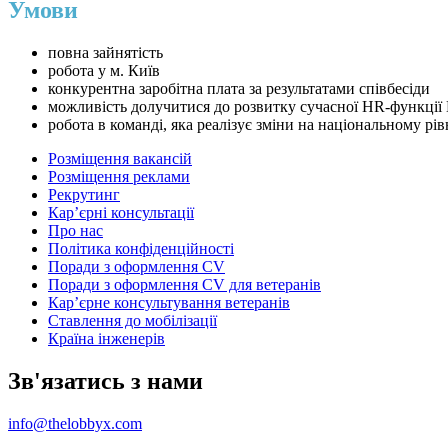
Умови
повна зайнятість
робота у м. Київ
конкурентна заробітна плата за результатами співбесіди
можливість долучитися до розвитку сучасної HR-функції
робота в команді, яка реалізує зміни на національному рів
Розміщення вакансій
Розміщення реклами
Рекрутинг
Карʼєрні консультації
Про нас
Політика конфіденційності
Поради з оформлення CV
Поради з оформлення CV для ветеранів
Карʼєрне консультування ветеранів
Ставлення до мобілізації
Країна інженерів
Зв'язатись з нами
info@thelobbyx.com