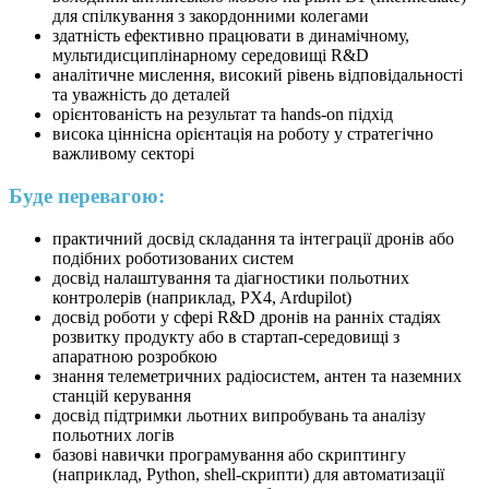
для спілкування з закордонними колегами
здатність ефективно працювати в динамічному,
мультидисциплінарному середовищі R&D
аналітичне мислення, високий рівень відповідальності
та уважність до деталей
орієнтованість на результат та hands-on підхід
висока ціннісна орієнтація на роботу у стратегічно
важливому секторі
Буде перевагою:
практичний досвід складання та інтеграції дронів або
подібних роботизованих систем
досвід налаштування та діагностики польотних
контролерів (наприклад, PX4, Ardupilot)
досвід роботи у сфері R&D дронів на ранніх стадіях
розвитку продукту або в стартап-середовищі з
апаратною розробкою
знання телеметричних радіосистем, антен та наземних
станцій керування
досвід підтримки льотних випробувань та аналізу
польотних логів
базові навички програмування або скриптингу
(наприклад, Python, shell-скрипти) для автоматизації