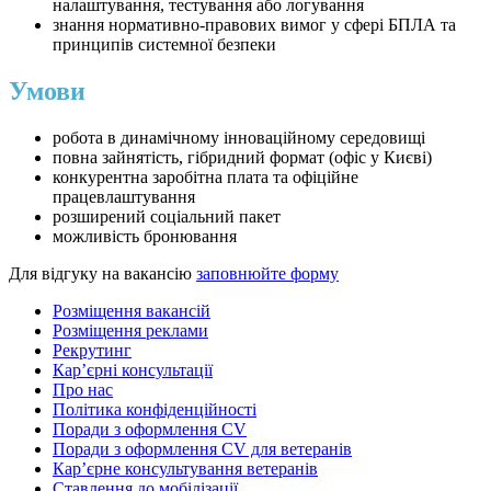
налаштування, тестування або логування
знання нормативно-правових вимог у сфері БПЛА та
принципів системної безпеки
Умови
робота в динамічному інноваційному середовищі
повна зайнятість, гібридний формат (офіс у Києві)
конкурентна заробітна плата та офіційне
працевлаштування
розширений соціальний пакет
можливість бронювання
Для відгуку на вакансію
заповнюйте форму
Розміщення вакансій
Розміщення реклами
Рекрутинг
Карʼєрні консультації
Про нас
Політика конфіденційності
Поради з оформлення CV
Поради з оформлення CV для ветеранів
Карʼєрне консультування ветеранів
Ставлення до мобілізації