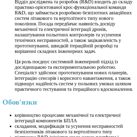
Відділ досліджень та розробок (R&D) входить до складу
практико-орієнтованої крос-функціональної команди
R&D, що займається розробкою безпілотних авіаційних
систем літакового та вертолітного типу нового
покоління. Посада передбачає наявність досвіду
механічної та електричної інтеграції дронів,
налаштування польотних контролерів та усунення
технічних несправностей, а також зацікавленість у
прототипуванні, швидкій ітераційній розробці та
вирішенні складних інженерних задач.
Ця роль поєднує системний інженерний підхід із
дослідницькою та експериментальною роботою.
Спеціаліст здійснює прототипування нових планерів,
інтеграцію сенсорів і корисного навантаження, а також
підвищує надійність систем у польових умовах шляхом
практичного тестування та ітераційного вдосконалення.
Обов'язки
керівництво процесами механічної та електричної
інтеграції компонентів БПЛА
складання, модифікація та усунення несправностей
безпілотників літакового та вертолітного типу