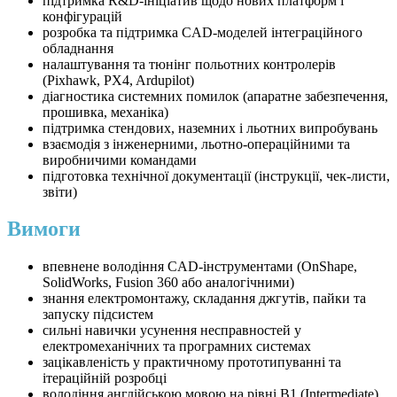
підтримка R&D-ініціатив щодо нових платформ і
конфігурацій
розробка та підтримка CAD-моделей інтеграційного
обладнання
налаштування та тюнінг польотних контролерів
(Pixhawk, PX4, Ardupilot)
діагностика системних помилок (апаратне забезпечення,
прошивка, механіка)
підтримка стендових, наземних і льотних випробувань
взаємодія з інженерними, льотно-операційними та
виробничими командами
підготовка технічної документації (інструкції, чек-листи,
звіти)
Вимоги
впевнене володіння CAD-інструментами (OnShape,
SolidWorks, Fusion 360 або аналогічними)
знання електромонтажу, складання джгутів, пайки та
запуску підсистем
сильні навички усунення несправностей у
електромеханічних та програмних системах
зацікавленість у практичному прототипуванні та
ітераційній розробці
володіння англійською мовою на рівні B1 (Intermediate)