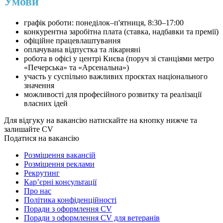
Умови
графік роботи: понеділок–п'ятниця, 8:30–17:00
конкурентна заробітна плата (ставка, надбавки та премії)
офіційне працевлаштування
оплачувана відпустка та лікарняні
робота в офісі у центрі Києва (поруч зі станціями метро
«Печерська» та «Арсенальна»)
участь у суспільно важливих проєктах національного
значення
можливості для професійного розвитку та реалізації
власних ідей
Для відгуку на вакансію натискайте на кнопку нижче та
залишайте CV
Податися на вакансію
Розміщення вакансій
Розміщення реклами
Рекрутинг
Карʼєрні консультації
Про нас
Політика конфіденційності
Поради з оформлення CV
Поради з оформлення CV для ветеранів