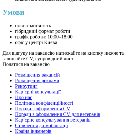
Умови
повна зайнятість
гібридний формат роботи
графік роботи: 10:00–18:00
офіс у центрі Києва
Для відгуку на вакансію натискайте на кнопку нижче та
залишайте CV, супровідний лист
Податися на вакансію
Розміщення вакансій
Розміщення реклами
Рекрутинг
Карʼєрні консультації
Про нас
Політика конфіденційності
Поради з оформлення CV
Поради з оформлення CV для ветеранів
Карʼєрне консультування ветеранів
Ставлення до мобілізації
Країна інженерів