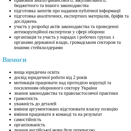
правовий аналіз фінансового, закупівельного,
бюджетного та іншого законодавства
підготовка запитів про надання публічної інформації
підготовка аналітичних, експертних матеріалів, бріфів та
досліджень
участь у розробці актів законодавства та проведенні
антикорупційної експертизи у сфері оборони
організація та участь у нарадах і робочих групах з
органами державної влади, громадським сектором та
іншими стейкхолдерами
Вимоги
вища юридична освіта
досвід юридичної роботи від 2 років
мотивація працювати над протидією корупції та
посиленням оборонного сектору України
знання законодавства та правозастосовчої практики
грамотність
уважність до деталей
вміння аргументовано відстоювати власну позицію
вміння працювати в команді та на результат
самостійність
організованість
знання англійської мови буде перевагою