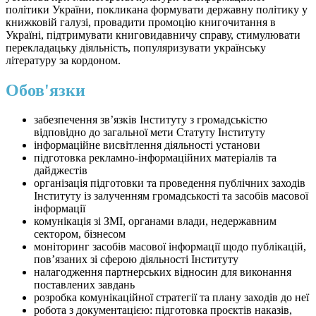
політики України, покликана формувати державну політику у
книжковій галузі, провадити промоцію книгочитання в
Україні, підтримувати книговидавничу справу, стимулювати
перекладацьку діяльність, популяризувати українську
літературу за кордоном.
Обов'язки
забезпечення зв’язків Інституту з громадськістю
відповідно до загальної мети Статуту Інституту
інформаційне висвітлення діяльності установи
підготовка рекламно-інформаційних матеріалів та
дайджестів
організація підготовки та проведення публічних заходів
Інституту із залученням громадськості та засобів масової
інформації
комунікація зі ЗМІ, органами влади, недержавним
сектором, бізнесом
моніторинг засобів масової інформації щодо публікацій,
пов’язаних зі сферою діяльності Інституту
налагодження партнерських відносин для виконання
поставлених завдань
розробка комунікаційної стратегії та плану заходів до неї
робота з документацією: підготовка проєктів наказів,