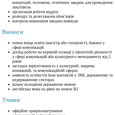
концепцій, положень, технічних завдань для проведення
закупівель
організація роботи відділу
розподіл та делегування обов’язків
контроль виконання завдань команди
Вимоги
повна вища освіта (магістр або спеціаліст), бажано у
сфері комунікацій
досвід роботи на керівній позиції у проєктній діяльності
у сфері комунікацій або культурного менеджменту від 2
років
загальна зорієнтованість у культурній, зокрема
книжковій, та комунікаційній сферах
наявність особистої бази контактів у ЗМІ, державному та
недержавному секторах
вільне володіння державною мовою
англійська мова на рівні не нижче B2
Умови
офіційне працевлаштування