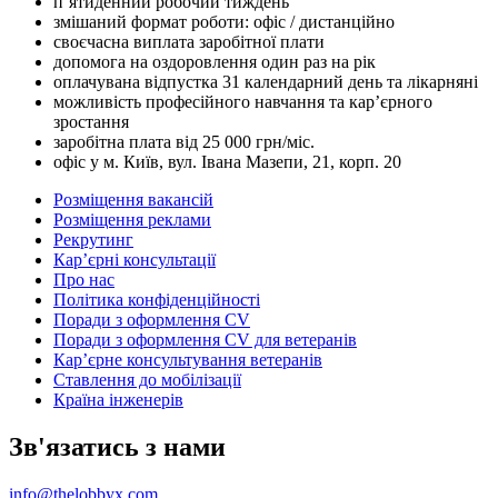
п’ятиденний робочий тиждень
змішаний формат роботи: офіс / дистанційно
своєчасна виплата заробітної плати
допомога на оздоровлення один раз на рік
оплачувана відпустка 31 календарний день та лікарняні
можливість професійного навчання та кар’єрного
зростання
заробітна плата від 25 000 грн/міс.
офіс у м. Київ, вул. Івана Мазепи, 21, корп. 20
Розміщення вакансій
Розміщення реклами
Рекрутинг
Карʼєрні консультації
Про нас
Політика конфіденційності
Поради з оформлення CV
Поради з оформлення CV для ветеранів
Карʼєрне консультування ветеранів
Ставлення до мобілізації
Країна інженерів
Зв'язатись з нами
info@thelobbyx.com