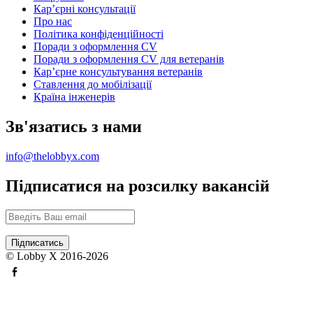
Карʼєрні консультації
Про нас
Політика конфіденційності
Поради з оформлення CV
Поради з оформлення CV для ветеранів
Карʼєрне консультування ветеранів
Ставлення до мобілізації
Країна інженерів
Зв'язатись з нами
info@thelobbyx.com
Підписатися на розсилку вакансій
© Lobby X 2016-2026