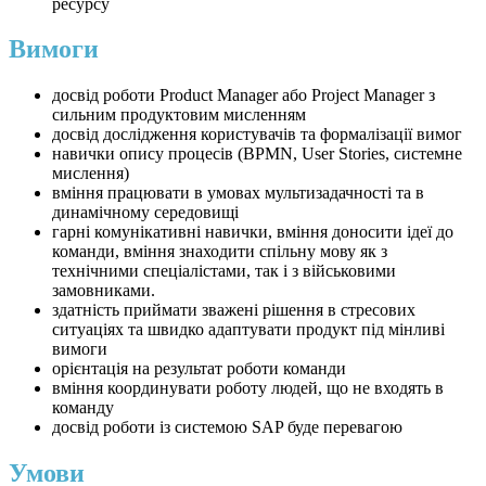
ресурсу
Вимоги
досвід роботи Product Manager або Project Manager з
сильним продуктовим мисленням
досвід дослідження користувачів та формалізації вимог
навички опису процесів (BPMN, User Stories, системне
мислення)
вміння працювати в умовах мультизадачності та в
динамічному середовищі
гарні комунікативні навички, вміння доносити ідеї до
команди, вміння знаходити спільну мову як з
технічними спеціалістами, так і з військовими
замовниками.
здатність приймати зважені рішення в стресових
ситуаціях та швидко адаптувати продукт під мінливі
вимоги
орієнтація на результат роботи команди
вміння координувати роботу людей, що не входять в
команду
досвід роботи із системою SAP буде перевагою
Умови