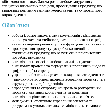
військової логістики. Задача ролі: глибоке занурення у
специфіку військових процесів, проєктування продукту, що
відповідає реальним запитам користувачів, та супровід його
впровадження.
Обов'язки
⁠робота із замовником: пряма комунікація з кінцевими
користувачами та стейкхолдерами, виявлення потреб,
аналіз та перетворення їх у чіткі функціональні вимоги
проєктування продукту: розробка концепції та
функціоналу продукту, що базується на пріоритетних
потребах замовника
⁠оптимізація процесів: глибокий аналіз існуючих
військових процесів та формування пропозицій щодо їх
цифровізації та спрощення
⁠управління бізнес-процесами: складання, узгодження та
«запуск» нових бізнес-процесів всередині продукту та в
структурі взаємодії підрозділів
⁠впровадження та супровід: контроль за розгортанням
продукту, навчання користувачів та подальша
оптимізація рішення на основі зворотного зв'язку
менеджмент: ефективне управління беклогом та
ресурсами в умовах стислих термінів та лімітованого