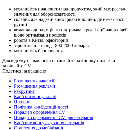
можливість працювати над продуктом, який має реальне
значення для обороноздатності
складні, але надзвичайно цікаві виклики, де немає місця
рутині
⁠команда однодумців та підтримка в реалізації ваших ідей
щодо оптимізації процесів
робота в Києві, офіс/гібрид
⁠заробітна плата від 1800-2000 доларів
можливість бронювання
Для відгуку на вакансію натискайте на кнопку нижче та
залишайте CV
Податися на вакансію
Розміщення вакансій
Розміщення реклами
Рекрутинг
Карʼєрні консультації
Про нас
Політика конфіденційності
Поради з оформлення CV
Поради з оформлення CV для ветеранів
Карʼєрне консультування ветеранів
Ставлення до мобілізації