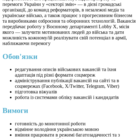
перемоги України у «секторі змін» — в дієві громадські
організації, до команд реформаторів, в незалежні медіа та
українське військо, а також працює з прогресивним бізнесом
та виробниками озброєння та оборонних технологій. Вакансія
передбачає роботу у Воєнному департаменті Lobby X, місія
якого — залучити мотивованих людей до війська та дати
можливість кожному/ій реалізувати свій потенціал в армії,
наближаючи перемогу
Обов'язки
редагування описів військових вакансій та їхня
адаптація під різні формати соцмереж
адміністрування публікації вакансій на сайті та в
соцмережах (Facebook, X/Twitter, Telegram, Viber)
підготовка віжуалів
робота із системами обліку вакансій і кандидатів
Вимоги
готовність до монотонної роботи
відмінне володіння українською мовою
вміння працювати в режимі багатозадачності та з