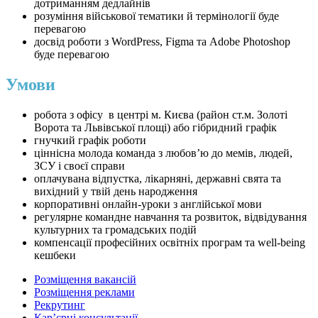
дотриманням дедлайнів
розуміння військової тематики й термінології буде
перевагою
досвід роботи з WordPress, Figma та Adobe Photoshop
буде перевагою
Умови
робота з офісу в центрі м. Києва (район ст.м. Золоті
Ворота та Львівської площі) або гібридний графік
гнучкий графік роботи
ціннісна молода команда з любовʼю до мемів, людей,
ЗСУ і своєї справи
оплачувана відпустка, лікарняні, державні свята та
вихідний у твій день народження
корпоративні онлайн-уроки з англійської мови
регулярне командне навчання та розвиток, відвідування
культурних та громадських подій
компенсації професійних освітніх програм та well-being
кешбеки
Розміщення вакансій
Розміщення реклами
Рекрутинг
Карʼєрні консультації