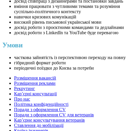
досвід співпраці з дизайнерами та постановки завдань
вміння працювати з чутливими темами та розуміння
суспільно-політичного контексту
навички кризових комунікацій
високий рівень письмової української мови
досвід роботи з проєктними командами та дедлайнами
досвід роботи з LinkedIn та YouTube буде перевагою
Умови
часткова зайнятість із перспективою переходу на повну
гібридний формат роботи
періодичні поїздки до Києва за потреби
Розміщення вакансій
Розміщення реклами
Рекрутинг
Карʼєрні консультації
Про нас
Політика конфіденційності
Поради з оформлення CV
Поради з оформлення CV для ветеранів
Карʼєрне консультування ветеранів
Ставлення до мобілізації
Країна інженерів