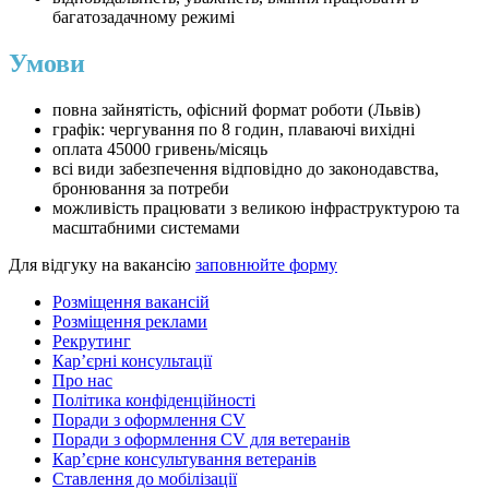
багатозадачному режимі
Умови
повна зайнятість, офісний формат роботи (Львів)
графік: чергування по 8 годин, плаваючі вихідні
оплата 45000 гривень/місяць
всі види забезпечення відповідно до законодавства,
бронювання за потреби
можливість працювати з великою інфраструктурою та
масштабними системами
Для відгуку на вакансію
заповнюйте форму
Розміщення вакансій
Розміщення реклами
Рекрутинг
Карʼєрні консультації
Про нас
Політика конфіденційності
Поради з оформлення CV
Поради з оформлення CV для ветеранів
Карʼєрне консультування ветеранів
Ставлення до мобілізації