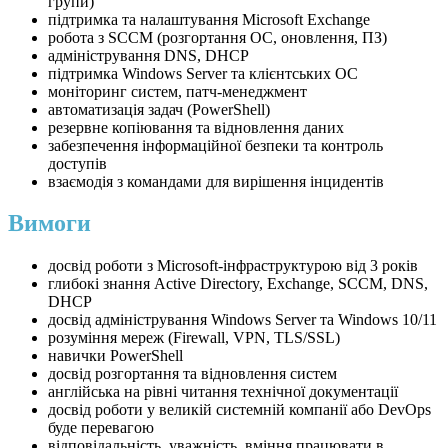
групи)
підтримка та налаштування Microsoft Exchange
робота з SCCM (розгортання ОС, оновлення, ПЗ)
адміністрування DNS, DHCP
підтримка Windows Server та клієнтських ОС
моніторинг систем, патч-менеджмент
автоматизація задач (PowerShell)
резервне копіювання та відновлення даних
забезпечення інформаційної безпеки та контроль
доступів
взаємодія з командами для вирішення інцидентів
Вимоги
досвід роботи з Microsoft-інфраструктурою від 3 років
глибокі знання Active Directory, Exchange, SCCM, DNS,
DHCP
досвід адміністрування Windows Server та Windows 10/11
розуміння мереж (Firewall, VPN, TLS/SSL)
навички PowerShell
досвід розгортання та відновлення систем
англійська на рівні читання технічної документації
досвід роботи у великій системній компанії або DevOps
буде перевагою
відповідальність, уважність, вміння працювати в