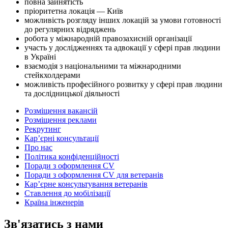
повна зайнятість
пріоритетна локація — Київ
можливість розгляду інших локацій за умови готовності
до регулярних відряджень
робота у міжнародній правозахисній організації
участь у дослідженнях та адвокації у сфері прав людини
в Україні
взаємодія з національними та міжнародними
стейкхолдерами
можливість професійного розвитку у сфері прав людини
та дослідницької діяльності
Розміщення вакансій
Розміщення реклами
Рекрутинг
Карʼєрні консультації
Про нас
Політика конфіденційності
Поради з оформлення CV
Поради з оформлення CV для ветеранів
Карʼєрне консультування ветеранів
Ставлення до мобілізації
Країна інженерів
Зв'язатись з нами