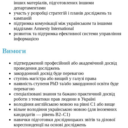
інших матеріалів, підготовлених іншими
департаментами
участь у розробці стратегій і планів досліджень та
кампаній
підтримка комунікації між українським та іншими
відділами Amnesty International
розвиток та підтримка ефективної системи управління
інформацією
Вимоги
підтверджений професійний або академічний досвід
проведення досліджень
закордонний досвід буде перевагою
ступінь магістра або вищий у галузі права
наявність ступеня PhD та/або закордонної освіти буде
перевагою
спеціалізовані знання та бажано практичний досвід
роботи з тематики прав людини в Україні
володіння англійською мовою на рівні C1 або вище
вільне володіння українською мовою (для іноземних
кандидатів — рівень B2–C1)
навички підготовки дослідницьких звітів та ділової
кореспонденції на основі досліджень