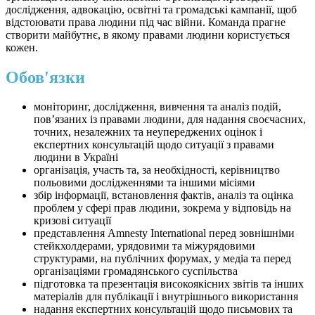
дослідження, адвокацію, освітні та громадські кампанії, щоб
відстоювати права людини під час війни. Команда прагне
створити майбутнє, в якому правами людини користується
кожен.
Обов'язки
моніторинг, дослідження, вивчення та аналіз подій,
пов’язаних із правами людини, для надання своєчасних,
точних, незалежних та неупереджених оцінок і
експертних консультацій щодо ситуації з правами
людини в Україні
організація, участь та, за необхідності, керівництво
польовими дослідженнями та іншими місіями
збір інформації, встановлення фактів, аналіз та оцінка
проблем у сфері прав людини, зокрема у відповідь на
кризові ситуації
представлення Amnesty International перед зовнішніми
стейкхолдерами, урядовими та міжурядовими
структурами, на публічних форумах, у медіа та перед
організаціями громадянського суспільства
підготовка та презентація високоякісних звітів та інших
матеріалів для публікації і внутрішнього використання
надання експертних консультацій щодо письмових та