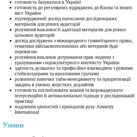
готовність базуватися в Україні
готовність до регулярних відряджень до Києва та інших
міст України
підтверджений досвід написання дослідницьких
матеріалів для різних аудиторій
розуміння важливості адаптації матеріалів для різних
цільових аудиторій
досвід досліджень з міжнародного гуманітарного права,
тематики військовополонених або ветеранів буде
перевагою
розуміння викликів дотримання прав людини з
урахуванням соціокультурного контексту України
здатність делікатно та професійно взаємодіяти з різними
стейкхолдерами та вразливими групами
розвинені навички тайм-менеджменту та пріоритизації
завдань в умовах жорстких дедлайнів
готовність поглиблювати знання та впроваджувати
інтерсекційні й антиколоніальні підходи у дослідницькій
практиці
поділення цінностей і принципів руху Amnesty
International
Умови