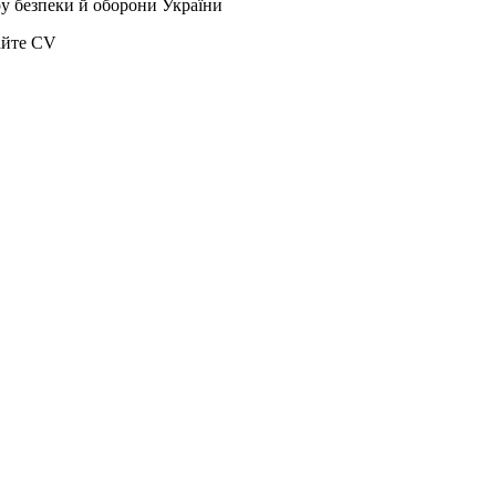
ру безпеки й оборони України
айте CV