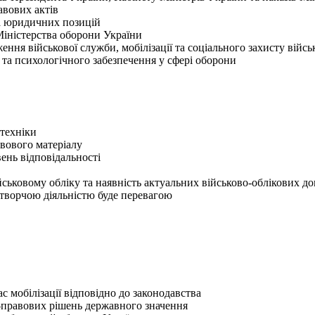
авових актів
та юридичних позицій
Міністерства оборони України
ення військової служби, мобілізації та соціального захисту війс
 та психологічного забезпечення у сфері оборони
 техніки
вового матеріалу
вень відповідальності
йськовому обліку та наявність актуальних військово-облікових д
творчою діяльністю буде перевагою
с мобілізації відповідно до законодавства
о-правових рішень державного значення