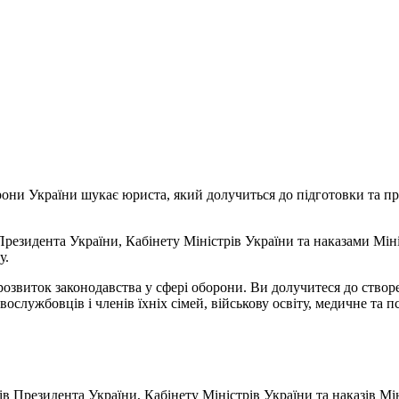
они України шукає юриста, який долучиться до підготовки та 
Президента України, Кабінету Міністрів України та наказами Мі
у.
розвиток законодавства у сфері оборони. Ви долучитеся до ство
вослужбовців і членів їхніх сімей, військову освіту, медичне та 
ів Президента України, Кабінету Міністрів України та наказів М