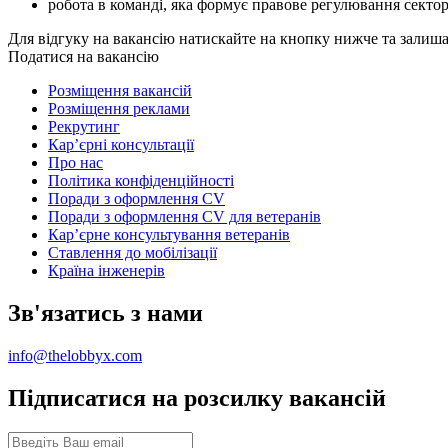
робота в команді, яка формує правове регулювання секто
Для відгуку на вакансію натискайте на кнопку нижче та залиш
Податися на вакансію
Розміщення вакансій
Розміщення реклами
Рекрутинг
Карʼєрні консультації
Про нас
Політика конфіденційності
Поради з оформлення CV
Поради з оформлення CV для ветеранів
Карʼєрне консультування ветеранів
Ставлення до мобілізації
Країна інженерів
Зв'язатись з нами
info@thelobbyx.com
Підписатися на розсилку вакансій