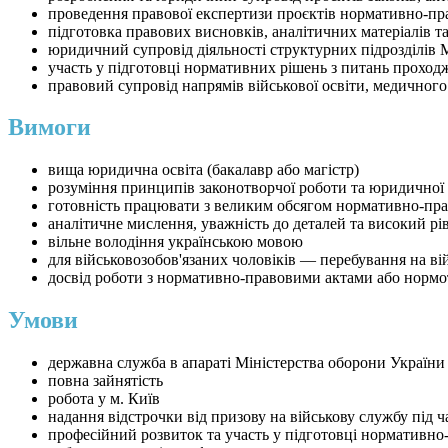
проведення правової експертизи проєктів нормативно-пр
підготовка правових висновків, аналітичних матеріалів 
юридичний супровід діяльності структурних підрозділів 
участь у підготовці нормативних рішень з питань проходж
правовий супровід напрямів військової освіти, медичного
Вимоги
вища юридична освіта (бакалавр або магістр)
розуміння принципів законотворчої роботи та юридичної
готовність працювати з великим обсягом нормативно-пра
аналітичне мислення, уважність до деталей та високий рі
вільне володіння українською мовою
для військовозобов'язаних чоловіків — перебування на ві
досвід роботи з нормативно-правовими актами або нормо
Умови
державна служба в апараті Міністерства оборони України
повна зайнятість
робота у м. Київ
надання відстрочки від призову на військову службу під ча
професійний розвиток та участь у підготовці нормативн