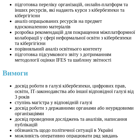
підготовка переліку організацій, онлайн-платформ та
інших ресурсів, які надають курси з кібербезпеки та
кібергігієни
аналіз опрацьованих ресурсів на предмет
вдосконаленню матеріалів
розробка рекомендацій для покращення міжплатформної
колаборації у сфері неформальної освіти з кібербезпеки
та кібергігієни
порівняльний аналіз освітнього контенту
підготовка підсумкового звіту з дотриманням
методології оцінки IFES та шаблону звітності
Вимоги
досвід роботи в галузі кібербезпеки, цифрових прав,
освіти, ІТ-законодавства або іншої відповідної галузі від
3 років
ступінь магістра у відповідній галузі
досвід роботи з державними органами або неурядовими
організаціями
досвід проведення досліджень та аналізів, написання
публікацій
обізнаність щодо політичної ситуації в Україні
можливість оперативно опрацювати ряд завдань