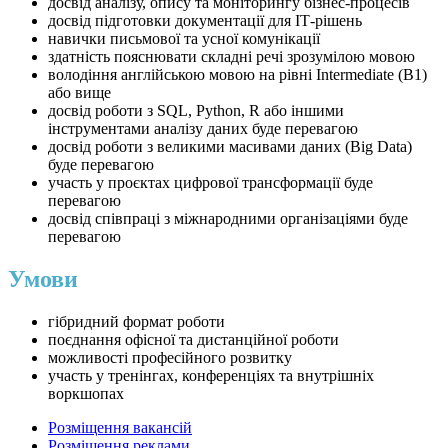
досвід аналізу, опису та моніторингу бізнес-процесів
досвід підготовки документації для ІТ-рішень
навички письмової та усної комунікації
здатність пояснювати складні речі зрозумілою мовою
володіння англійською мовою на рівні Intermediate (B1)
або вище
досвід роботи з SQL, Python, R або іншими
інструментами аналізу даних буде перевагою
досвід роботи з великими масивами даних (Big Data)
буде перевагою
участь у проєктах цифрової трансформації буде
перевагою
досвід співпраці з міжнародними організаціями буде
перевагою
Умови
гібридний формат роботи
поєднання офісної та дистанційної роботи
можливості професійного розвитку
участь у тренінгах, конференціях та внутрішніх
воркшопах
Розміщення вакансій
Розміщення реклами