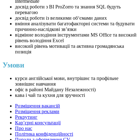
Intermediate
досвід роботи з BI ProZorro та знання SQL будуть
перевагою
досвід роботи із великими об‘ємами даних
вміння аналізувати багатофакторні системи та будувати
причинно-наслідкові зв’язки
відмінне володіння інструментами MS Office та високий
рівень володіння Excel
високий рівень мотивації та активна громадянська
позиція
Умови
курси англійської мови, внутрішнє та профільне
зовнішнє навчання
офіс в районі Майдану Незалежності)
кава і чай та кухня для зручності
Розміщення вакансій
Розміщення реклами
Рекрутинг
Карʼєрні консультації
Про нас
Політика конфіденційності
Поради з оформлення CV