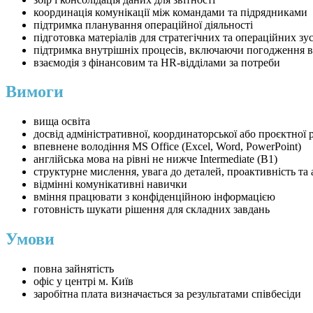
координація комунікації між командами та підрядниками
підтримка планування операційної діяльності
підготовка матеріалів для стратегічних та операційних зу
підтримка внутрішніх процесів, включаючи погодження в
взаємодія з фінансовим та HR-відділами за потреби
Вимоги
вища освіта
досвід адміністративної, координаторської або проєктної р
впевнене володіння MS Office (Excel, Word, PowerPoint)
англійська мова на рівні не нижче Intermediate (B1)
структурне мислення, увага до деталей, проактивність та
відмінні комунікативні навички
вміння працювати з конфіденційною інформацією
готовність шукати рішення для складних завдань
Умови
повна зайнятість
офіс у центрі м. Київ
заробітна плата визначається за результатами співбесіди