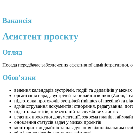
Вакансія
Асистент проєкту
Огляд
Посада передбачає забезпечення ефективної адміністративної, о
Обов'язки
ведення календарів зустрічей, подій та дедлайнів у межах ді
організація нарад, зустрічей та онлайн-дзвінків (Zoom, Te
підготовка протоколів зустрічей (minutes of meeting) та 
адміністрування документів: створення, редагування, пог
підготовка звітів, презентацій та службових листів
ведення проєктної документації, зокрема планів, таймлайн
оновлення статусів задач у межах проєктів
моніторинг дедлайнів та нагадування відповідальним осо
збір і консолідація даних для звітності