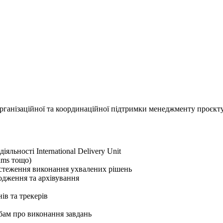
рганізаційної та координаційної підтримки менеджменту проєкту I
яльності International Delivery Unit
ams тощо)
відстеження виконання ухвалених рішень
одження та архівування
ів та трекерів
бам про виконання завдань