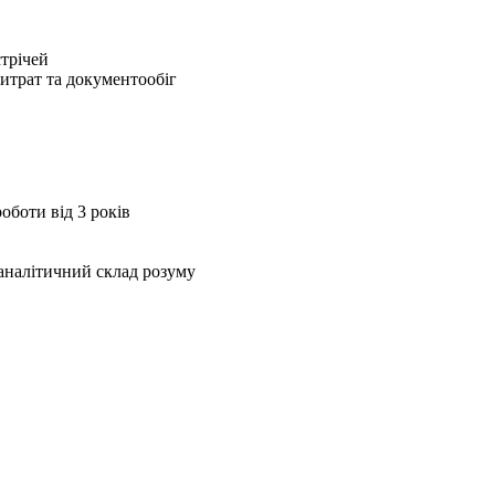
стрічей
итрат та документообіг
оботи від 3 років
 аналітичний склад розуму