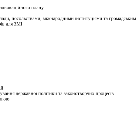
 адвокаційного плану
 влади, посольствами, міжнародними інституціями та громадським
рів для ЗМІ
ій
ування державної політики та законотворчих процесів
вагою