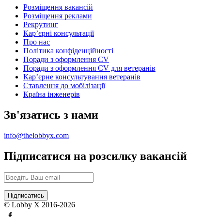
Розміщення вакансій
Розміщення реклами
Рекрутинг
Карʼєрні консультації
Про нас
Політика конфіденційності
Поради з оформлення CV
Поради з оформлення CV для ветеранів
Карʼєрне консультування ветеранів
Ставлення до мобілізації
Країна інженерів
Зв'язатись з нами
info@thelobbyx.com
Підписатися на розсилку вакансій
© Lobby X 2016-2026