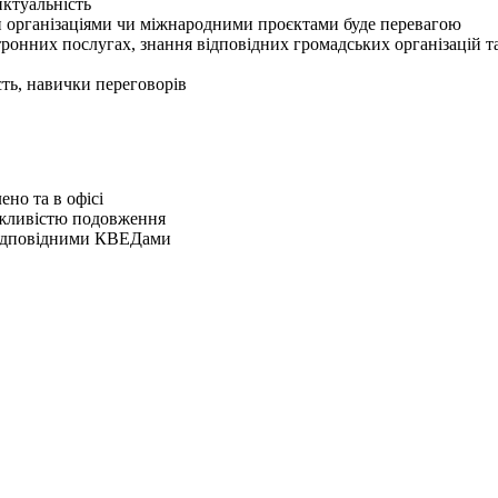
нктуальність
и організаціями чи міжнародними проєктами буде перевагою
тронних послугах, знання відповідних громадських організацій 
сть, навички переговорів
но та в офісі
можливістю подовження
 відповідними КВЕДами