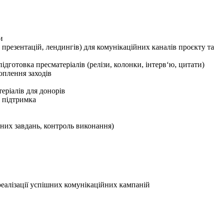
и
 презентацій, лендингів) для комунікаційних каналів проєкту та
ідготовка пресматеріалів (релізи, колонки, інтерв‘ю, цитати)
оплення заходів
теріалів для донорів
а підтримка
чних завдань, контроль виконання)
 реалізації успішних комунікаційних кампаній