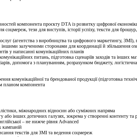
ивностей компонента проєкту DTA із розвитку цифрової економік
соцмереж, тези для виступів, історії успіху, тексти для брошур,
послуг (агентства з виробництва та цифрового маркетингу, ЗМІ), п
а іншими залученими сторонами для координації й збільшення ох
нтів у написанні комунікаційних планів
комунікаційних питань, підготовка сценаріїв заходів та інших ма
іарів, допомога з плануванням, розрахунком бюджету, логістичн
ення комунікаційної та брендованої продукції (підготовка техні
им планом компонента
налістики, міжнародних відносин або суміжних напряма
нгу або інших дотичних галузях, зокрема у створенні контенту та
нглійської – не нижче рівня Advanced
их кампаній
исання текстів для ЗМІ та ведення соцмереж