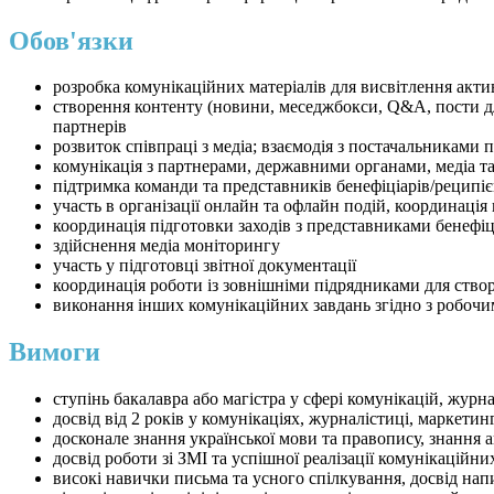
Обов'язки
розробка комунікаційних матеріалів для висвітлення акт
створення контенту (новини, меседжбокси, Q&A, пости для 
партнерів
розвиток співпраці з медіа; взаємодія з постачальниками 
комунікація з партнерами, державними органами, медіа т
підтримка команди та представників бенефіціарів/реципіє
участь в організації онлайн та офлайн подій, координація 
координація підготовки заходів з представниками бенефіц
здійснення медіа моніторингу
участь у підготовці звітної документації
координація роботи із зовнішніми підрядниками для створ
виконання інших комунікаційних завдань згідно з робоч
Вимоги
ступінь бакалавра або магістра у сфері комунікацій, жур
досвід від 2 років у комунікаціях, журналістиці, маркети
досконале знання української мови та правопису, знання а
досвід роботи зі ЗМІ та успішної реалізації комунікаційн
високі навички письма та усного спілкування, досвід нап