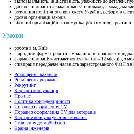
відповідальність, ініціативність, уважність до деталей, пу
досвід співпраці з державними установами, громадським
розуміння політичного контексту України, реформ в елек
досвід організації заходів
відмінні організаційні та комунікаційні вміння, креативні
Умови
робота в м. Київ
гібридний формат роботи з можливістю працювати віддале
форма співпраці: контракт консультанта – 12 місяців, з 
співпраця передбачає наявність зареєстрованого ФОП з
Розміщення вакансій
Розміщення реклами
Рекрутинг
Карʼєрні консультації
Про нас
Політика конфіденційності
Поради з оформлення CV
Поради з оформлення CV для ветеранів
Карʼєрне консультування ветеранів
Ставлення до мобілізації
Країна інженерів