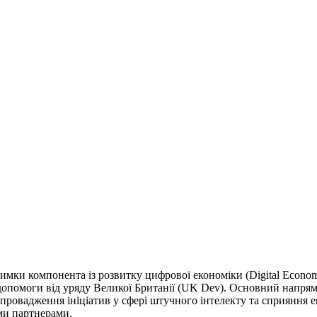
римки компонента із розвитку цифрової економіки (Digital Econ
опомоги від уряду Великої Британії (UK Dev). Основний напрям
впровадження ініціатив у сфері штучного інтелекту та сприяння 
ми партнерами.