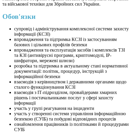
та військової техніки для Збройних сил України.
Обов'язки
супровід і адміністрування комплексної системи захисту
інформації (КСЗІ)
впровадження та підтримка КСЗІ із застосуванням
базових і цільових профілів безпеки
впровадження та експлуатація засобів і комплексів ТЗІ
та КЗІ (антивірусні програми, криптомодулі, IP-
шифратори, мережеві шлюзи)
розробка та підтримка в актуальному стані нормативної
документації: політик, процедур, інструкцій з
інформаційної безпеки
взаємодія з керівництвом і державними органами щодо
сталого функціонування КСЗІ
взаємодія з ІТ-підрозділом, провайдерами хмарних
рішень і постачальниками послуг у сфері захисту
інформації
участь у групі реагування на інциденти
участь у створенні системи управління інформаційною
безпекою (СУІБ) та побудові відповідних процесів
ознайомлення працівників із політиками й процедурами
СУІБ