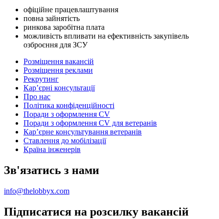
офіційне працевлаштування
повна зайнятість
ринкова заробітна плата
можливість впливати на ефективність закупівель
озброєння для ЗСУ
Розміщення вакансій
Розміщення реклами
Рекрутинг
Карʼєрні консультації
Про нас
Політика конфіденційності
Поради з оформлення CV
Поради з оформлення CV для ветеранів
Карʼєрне консультування ветеранів
Ставлення до мобілізації
Країна інженерів
Зв'язатись з нами
info@thelobbyx.com
Підписатися на розсилку вакансій