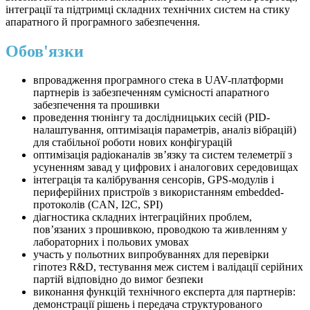
інтеграції та підтримці складних технічних систем на стику
апаратного й програмного забезпечення.
Обов'язки
впровадження програмного стека в UAV-платформи
партнерів із забезпеченням сумісності апаратного
забезпечення та прошивки
проведення тюнінгу та дослідницьких сесій (PID-
налаштування, оптимізація параметрів, аналіз вібрацій)
для стабільної роботи нових конфігурацій
оптимізація радіоканалів зв’язку та систем телеметрії з
усуненням завад у цифрових і аналогових середовищах
інтеграція та калібрування сенсорів, GPS-модулів і
периферійних пристроїв з використанням embedded-
протоколів (CAN, I2C, SPI)
діагностика складних інтеграційних проблем,
пов’язаних з прошивкою, проводкою та живленням у
лабораторних і польових умовах
участь у польотних випробуваннях для перевірки
гіпотез R&D, тестування меж систем і валідації серійних
партій відповідно до вимог безпеки
виконання функцій технічного експерта для партнерів:
демонстрації рішень і передача структурованого