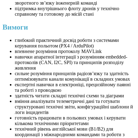
зворотного зв’язку інженерній команді
підтримка внутрішнього флоту дронів у технічно
справному та готовому до місій стані
Вимоги
глибокий практичний досвід роботи з системами
керування польотом (PX4 / ArduPilot)
впевнене розуміння протоколу MAVLink
навички апаратної інтеграції з розумінням embedded-
протоколів (CAN, I2C, SPI) та принципів розподілу
живлення
сильне розуміння принципів радіозв’язку та здатність
оптимізовувати канали комунікації в складних умовах
експертні навички в електроніці, прецизійному паянні
та роботі з проводкою
здатність читати складні технічні схеми та діаграми
вміння аналізувати телеметричні дані та готувати
структуровані технічні звіти, конфігураційні шаблони й
логи інцидентів
готовність працювати в польових умовах і керувати
кількома технічними пріоритетами
технічний рівень англійської мови (B1/B2) для
координації з міжнародними командами та роботи з