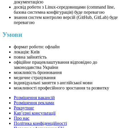
документацією
досвід роботи з Linux-середовищами (command line,
базова системна конфігурація) буде перевагою
знання систем контролю версій (GitHub, GitLab) буде
перевагою
Умови
формат роботи: офлайн
локація: Київ
повна зайнятість
офіційне працевлаштування відповідно до
законодавства України
можливість бронювання
медичне страхування
індивідуальні заняття з англійської мови
можливості професійного зростання та розвитку
Розміщення вакансій
Розміщення реклами
Рекрутинг
Карʼєрні консультації
Про нас
Політика конфіденційності