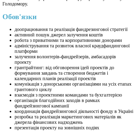
Голодомору.
Обов'язки
доопрацювання та реалізація фандрезингової стратегії
активний пошук джерел залучення коштів
робота з приватними та корпоративними донорами
адміністрування та розвиток власної краудфандингової
платформи
залучення волонтерів-фандрейзерів, амбасадорів
проекту
грантрайтинг: від обговорення ідей проектів до
формування завдань та створення бюджетів і
календарних планів реалізації проектів
комунікація з донорськими організаціями на усіх етапах
грантового циклу
взаємодія з проектними командами та бухгалтерією
організація благодійних заходів в рамках
фандрейзингової кампанії
координація фандрейзингової діяльності фонду в Україні
розробка та реалізація маркетингових матеріалів як
джерела фінансових надходжень
презентація проекту на зовнішніх подіях