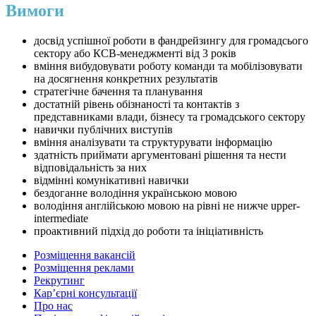
Вимоги
досвід успішної роботи в фандрейзингу для громадсього
сектору або КСВ-менеджменті від 3 років
вміння вибудовувати роботу команди та мобілізовувати
на досягнення конкретних результатів
стратегічне бачення та планування
достатній рівень обізнаності та контактів з
представниками влади, бізнесу та громадського сектору
навички публічних виступів
вміння аналізувати та структурувати інформацію
здатність приймати аргументовані рішення та нести
відповідальність за них
відмінні комунікативні навички
бездоганне володіння українською мовою
володіння англійською мовою на рівні не нижче upper-
intermediate
проактивний підхід до роботи та ініціативність
Розміщення вакансій
Розміщення реклами
Рекрутинг
Карʼєрні консультації
Про нас