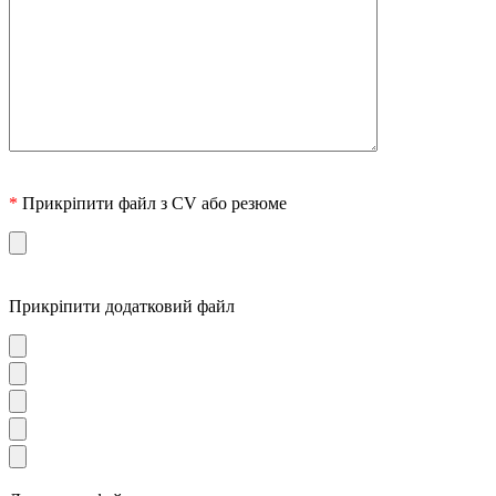
*
Прикріпити файл з CV або резюме
Прикріпити додатковий файл