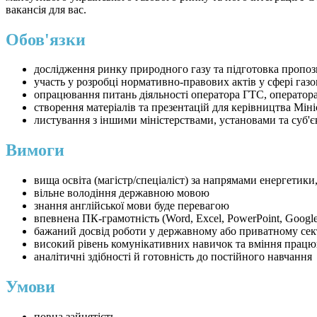
вакансія для вас.
Обов'язки
дослідження ринку природного газу та підготовка пропо
участь у розробці нормативно-правових актів у сфері газо
опрацювання питань діяльності оператора ГТС, оператора
створення матеріалів та презентацій для керівництва Міні
листування з іншими міністерствами, установами та суб'є
Вимоги
вища освіта (магістр/спеціаліст) за напрямами енергетики
вільне володіння державною мовою
знання англійської мови буде перевагою
впевнена ПК-грамотність (Word, Excel, PowerPoint, Goog
бажаний досвід роботи у державному або приватному секто
високий рівень комунікативних навичок та вміння працюв
аналітичні здібності й готовність до постійного навчання
Умови
повна зайнятість