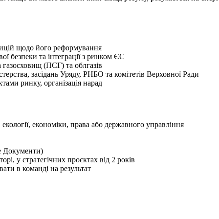
зицій щодо його реформування
вої безпеки та інтеграції з ринком ЄС
 газосховищ (ПСГ) та облгазів
стерства, засідань Уряду, РНБО та комітетів Верховної Ради
ктами ринку, організація нарад
, екології, економіки, права або державного управління
le Документи)
рі, у стратегічних проєктах від 2 років
ати в команді на результат