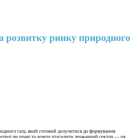
та розвитку ринку природного
иродного газу, який готовий долучитися до формування
гетиці чи праві та хочете підсилити державний сектор — ця