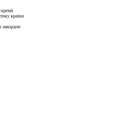
 премії
ітику країни
а закордон