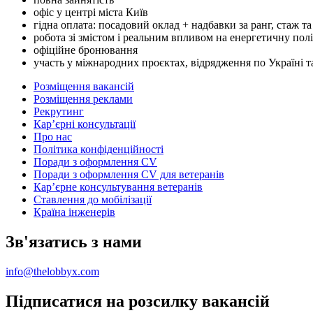
офіс у центрі міста Київ
гідна оплата: посадовий оклад + надбавки за ранг, стаж та
робота зі змістом і реальним впливом на енергетичну пол
офіційне бронювання
участь у міжнародних проєктах, відрядження по Україні т
Розміщення вакансій
Розміщення реклами
Рекрутинг
Карʼєрні консультації
Про нас
Політика конфіденційності
Поради з оформлення CV
Поради з оформлення CV для ветеранів
Карʼєрне консультування ветеранів
Ставлення до мобілізації
Країна інженерів
Зв'язатись з нами
info@thelobbyx.com
Підписатися на розсилку вакансій