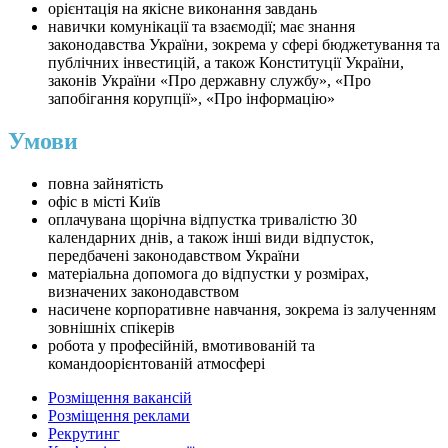
орієнтація на якісне виконання завдань
навички комунікації та взаємодії; має знання
законодавства України, зокрема у сфері бюджетування та
публічних інвестицій, а також Конституції України,
законів України «Про державну службу», «Про
запобігання корупції», «Про інформацію»
Умови
повна зайнятість
офіс в місті Київ
оплачувана щорічна відпустка тривалістю 30
календарних днів, а також інші види відпусток,
передбачені законодавством України
матеріальна допомога до відпустки у розмірах,
визначених законодавством
насичене корпоративне навчання, зокрема із залученням
зовнішніх спікерів
робота у професійній, вмотивованій та
командоорієнтованій атмосфері
Розміщення вакансій
Розміщення реклами
Рекрутинг