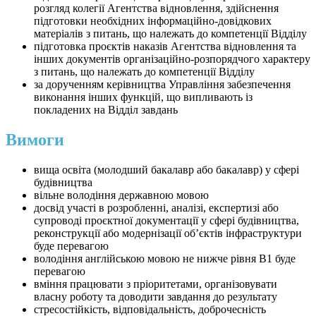
розгляд колегії Агентства відновлення, здійснення
підготовки необхідних інформаційно-довідкових
матеріалів з питань, що належать до компетенції Відділу
підготовка проєктів наказів Агентства відновлення та
інших документів організаційно-розпорядчого характеру
з питань, що належать до компетенції Відділу
за дорученням керівництва Управління забезпечення
виконання інших функцій, що випливають із
покладених на Відділ завдань
Вимоги
вища освіта (молодший бакалавр або бакалавр) у сфері
будівництва
вільне володіння державною мовою
досвід участі в розробленні, аналізі, експертизі або
супроводі проєктної документації у сфері будівництва,
реконструкції або модернізації об’єктів інфраструктури
буде перевагою
володіння англійською мовою не нижче рівня В1 буде
перевагою
вміння працювати з пріоритетами, організовувати
власну роботу та доводити завдання до результату
стресостійкість, відповідальність, доброчесність