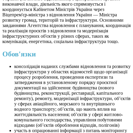
виконавчої влади, діяльність якого спрямовується і
координується Кабінетом Міністрів України через
Віцепрем'єр-міністра з відновлення України — Міністра
розвитку громад, територій та інфраструктури. Основними
завданнями Агентства відновлення є планування, координація
та реалізація проєктів з відновлення та модернізація
інфраструктурних об'єктів у різних сферах, таких як
комунікація, енергетика, соціальна інфраструктура тощо.
Обов'язки
консолідація наданих службами відновлення та розвитку
інфраструктури у областях відомостей щодо організації
процесу розроблення, проведення експертизи та
затвердження в установленому порядку проєктної
документації на здійснення: будівництва (нового
будівництва, реконструкції, реставрації, капітального
ремонту), ремонту, модернізації інфраструктури, об’єктів
у сферах авіаційного, морського та внутрішнього
водного транспорту; обʼєктів, що мають вплив на
життєдіяльність населення; обʼєктів у сфері житлово-
комунального господарства, управління побутовими
відходами (об’єктів оброблення відходів, полігонів)
участь в опрацюванні інформації з питань моніторингу