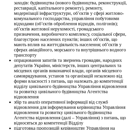
заходів: будівництва (нового будівництва, реконструкції,
реставрації, капітального ремонту), ремонту,
модернізації інфраструктури, об’єктів у сфері житлово-
комунального господарства, управління побутовими
відходами (об’єктів оброблення відходів, полігонів);
об’єктів житлової нерухомості, громадського
призначення, виробничого комплексу, соціальної сфери,
благоустрою населених пунктів; інших об’єктів, що
мають вплив на життєдіяльність населення; об’єктів у
сферах авіаційного, морського та внутрішнього водного
транспорту
опрацювання запитів та звернень громадян, народних
депутатів України, міністерств, інших центральних та
місцевих органів виконавчої влади, органів місцевого
самоврядування, установ та організацій незалежно від
форми власності з питань, що належать до компетенції
відділу цивільного будівництва Управління відновлення
та розвитку цивільного будівництва Агентства
відновлення
збір та аналіз оперативної інформації від служб
відновлення для інформування керівництва Управління
відновлення та розвитку цивільного будівництва
Агентства відновлення (далі – Управління) з питань, що
відносяться до компетенції Відділу
підготовка пропозицій керівництву Управління на