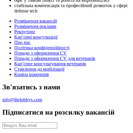
офіс у Львові (R&D та робота на виробництві)
стабільна компенсація та професійний розвиток у сфері
defense tech
Розміщення вакансій
Розміщення реклами
Рекрутинг
Карʼєрні консультації
Про нас
Політика конфіденційності
Поради з оформлення CV
Поради з оформлення CV для ветеранів
Карʼєрне консультування ветеранів
Ставлення до мобілізації
Країна інженерів
Зв'язатись з нами
info@thelobbyx.com
Підписатися на розсилку вакансій