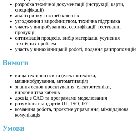
розробка технічної документації (інструкції, карти,
специфікації)
аналіз ринку і потреб клієнтів
узгодження з виробництвом, технічна підтримка
участь у випробуваннях, сертифікації, тестуванні
продукції
оптимізація процесів, вибір матеріалів, усунення
технічних проблем
участь у винахідницькій роботі, подання рацпропозицій
Вимоги
вища технічна освіта (електротехніка,
машинобудування, автоматизація)
знання основ проєктування, електротехніки,
виробництва кабелів
досвід з CAD та програмами моделювання
розуміння стандартів UL, ISO, IEC
командна робота, проєктне управління, міжвідділова
комунікація
Умови