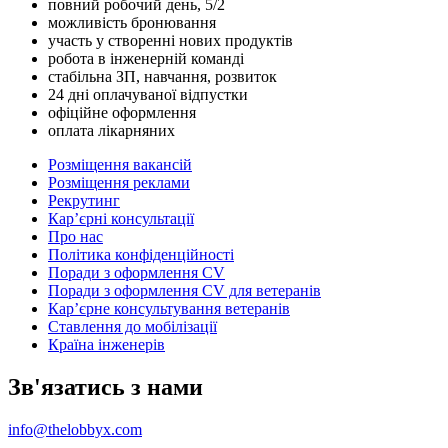
повний робочий день, 5/2
можливість бронювання
участь у створенні нових продуктів
робота в інженерній команді
стабільна ЗП, навчання, розвиток
24 дні оплачуваної відпустки
офіційне оформлення
оплата лікарняних
Розміщення вакансій
Розміщення реклами
Рекрутинг
Карʼєрні консультації
Про нас
Політика конфіденційності
Поради з оформлення CV
Поради з оформлення CV для ветеранів
Карʼєрне консультування ветеранів
Ставлення до мобілізації
Країна інженерів
Зв'язатись з нами
info@thelobbyx.com