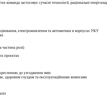
тах команда застосовує сучасні технології, раціональні енергоощ
диціювання, електроживлення та автоматики в корпусах УКУ
ах
 частина ролі)
их проєктах
 кресленнях до узгодження змін
ми, здоровим глуздом та експлуатаційними вимогами
аліз