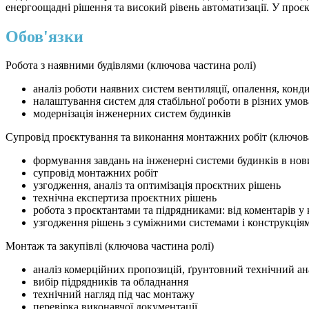
енергоощадні рішення та високий рівень автоматизації. У проєк
Обов'язки
Робота з наявними будівлями (ключова частина ролі)
аналіз роботи наявних систем вентиляції, опалення, кон
налаштування систем для стабільної роботи в різних умов
модернізація інженерних систем будинків
Супровід проєктування та виконання монтажних робіт (ключова
формування завдань на інженерні системи будинків в нов
супровід монтажних робіт
узгодження, аналіз та оптимізація проєктних рішень
технічна експертиза проєктних рішень
робота з проєктантами та підрядниками: від коментарів у
узгодження рішень з суміжними системами і конструкція
Монтаж та закупівлі (ключова частина ролі)
аналіз комерційних пропозицій, ґрунтовний технічний ан
вибір підрядників та обладнання
технічний нагляд під час монтажу
перевірка виконавчої документації