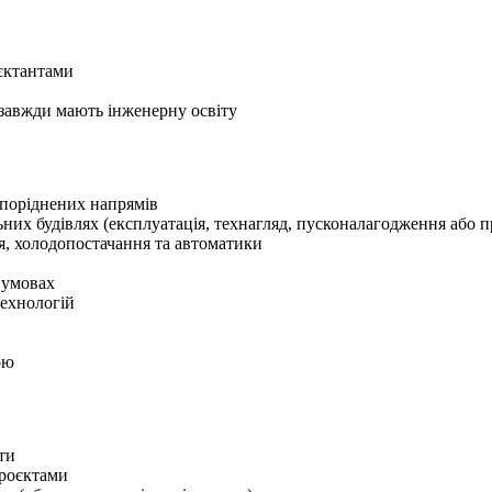
оєктантами
е завжди мають інженерну освіту
 споріднених напрямів
ьних будівлях (експлуатація, технагляд, пусконалагодження або 
я, холодопостачання та автоматики
 умовах
технологій
ою
ти
проєктами