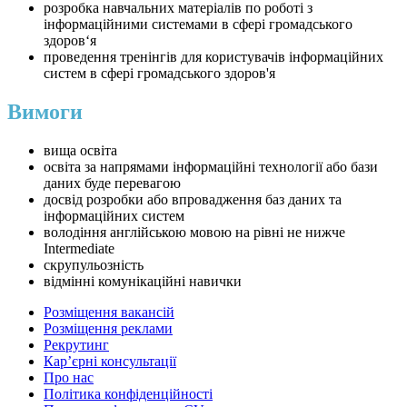
розробка навчальних матеріалів по роботі з
інформаційними системами в сфері громадського
здоров‘я
проведення тренінгів для користувачів інформаційних
систем в сфері громадського здоров'я
Вимоги
вища освіта
освіта за напрямами інформаційні технології або бази
даних буде перевагою
досвід розробки або впровадження баз даних та
інформаційних систем
володіння англійською мовою на рівні не нижче
Intermediate
скрупульозність
відмінні комунікаційні навички
Розміщення вакансій
Розміщення реклами
Рекрутинг
Карʼєрні консультації
Про нас
Політика конфіденційності