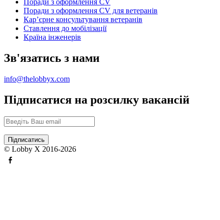
Поради з оформлення CV
Поради з оформлення CV для ветеранів
Карʼєрне консультування ветеранів
Ставлення до мобілізації
Країна інженерів
Зв'язатись з нами
info@thelobbyx.com
Підписатися на розсилку вакансій
© Lobby X 2016-2026