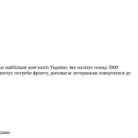
 найбільше комʼюніті України, яке налічує понад 3000
безпечує потреби фронту, допомагає ветеранкам повертатися до
урами