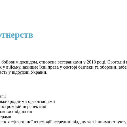
ртнерств
йовим досвідом, створена ветеранками у 2018 році. Сьогодні це
 у війську, захищає їхні права у секторі безпеки та оборони, за
сть у відбудові України.
гії
 міжнародними організаціями
гостроковій перспективі
рокових відносин
нерами
чення ефективної взаємодії всередині відділу та з іншими структ