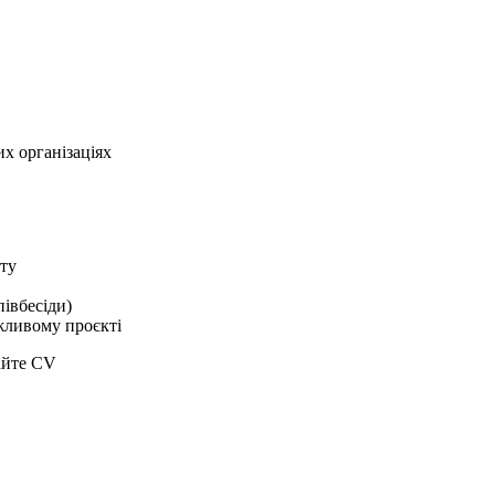
их організаціях
ату
півбесіди)
ажливому проєкті
айте CV