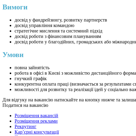
Вимоги
⁠досвід у фандрейзингу, розвитку партнерств
досвід управління командою
⁠стратегічне мислення та системний підхід
⁠досвід роботи з фінансовим плануванням
⁠досвід роботи у благодійних, громадських або міжнародн
Умови
повна зайнятість
робота в офісі в Києві з можливістю дистанційного форм
⁠гнучкий графік
⁠конкурентна оплата праці (визначається за результатами с
⁠можливості для розвитку та реалізації ідей у соціально в
Для відгуку на вакансію натискайте на кнопку нижче та залиш
Податися на вакансію
Розміщення вакансій
Розміщення реклами
Рекрутинг
Карʼєрні консультації