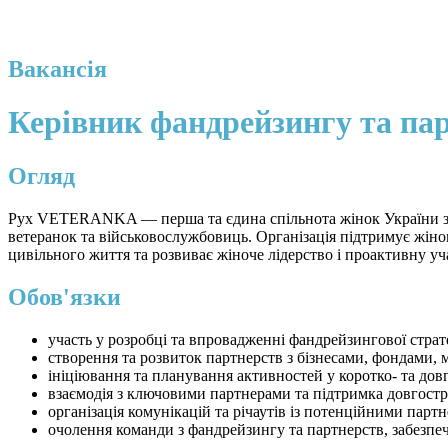
Вакансія
Керівник фандрейзингу та па
Огляд
Рух VETERANKA — перша та єдина спільнота жінок України з бо
ветеранок та військовослужбовиць. Організація підтримує жінок
цивільного життя та розвиває жіноче лідерство і проактивну уча
Обов'язки
участь у розробці та впровадженні фандрейзингової страте
створення та розвиток партнерств з бізнесами, фондами,
⁠ініціювання та планування активностей у коротко- та дов
⁠взаємодія з ключовими партнерами та підтримка довгост
⁠організація комунікацій та річаутів із потенційними парт
⁠очолення команди з фандрейзингу та партнерств, забезпе