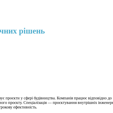
ічних рішень
зує проєкти у сфері будівництва. Компанія працює відповідно до
ного проєкту. Спеціалізація — проєктування внутрішніх інжене
трокову ефективність.