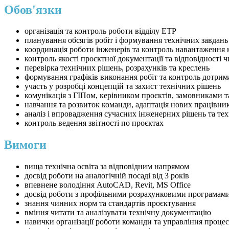
Обов'язки
організація та контроль роботи відділу ЕТР
планування обсягів робіт і формування технічних завдань
координація роботи інженерів та контроль навантаження
контроль якості проєктної документації та відповідності
перевірка технічних рішень, розрахунків та креслень
формування графіків виконання робіт та контроль дотрим
участь у розробці концепцій та захист технічних рішень
комунікація з ГІПом, керівником проєктів, замовниками 
навчання та розвиток команди, адаптація нових працівни
аналіз і впровадження сучасних інженерних рішень та те
контроль ведення звітності по проєктах
Вимоги
вища технічна освіта за відповідним напрямом
досвід роботи на аналогічній посаді від 3 років
впевнене володіння AutoCAD, Revit, MS Office
досвід роботи з профільними розрахунковими програмам
знання чинних норм та стандартів проєктування
вміння читати та аналізувати технічну документацію
навички організації роботи команди та управління проце