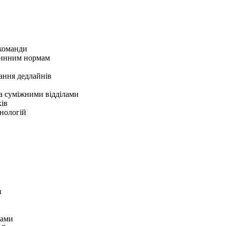
 команди
 чинним нормам
ання дедлайнів
та суміжними відділами
ків
хнологій
и
сами