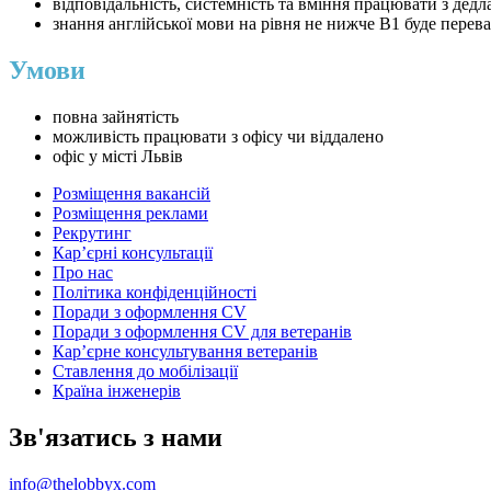
відповідальність, системність та вміння працювати з дед
знання англійської мови на рівня не нижче B1 буде перев
Умови
повна зайнятість
можливість працювати з офісу чи віддалено
офіс у місті Львів
Розміщення вакансій
Розміщення реклами
Рекрутинг
Карʼєрні консультації
Про нас
Політика конфіденційності
Поради з оформлення CV
Поради з оформлення CV для ветеранів
Карʼєрне консультування ветеранів
Ставлення до мобілізації
Країна інженерів
Зв'язатись з нами
info@thelobbyx.com