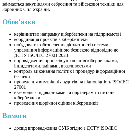
займається закупівлями озброєння та військової техніки для
Збройних Сил України.
Обов'язки
керівництво напрямку кібербезпеки на підприємстві
координація проєктів з кібербезпеки
побудова та забезпечення дієздатності системи
управління інформаційною безпекою відповідно до
ДСТУ ISO/IEC 27001:2023
впровадження процесів управління кіберризиками,
інцидентами, змінами, вразливостями
контроль виконання політик і процедур інформаційної
безпеки
проведення внутрішніх аудитів на відповідність ISO/IEC
27001
взаємодія з підрядниками та партнерами з питань
кібербезпеки
проведення щорічної оцінки кіберризиків
Вимоги
досвід впровадження СУІБ згідно з ДСТУ ISO/IEC