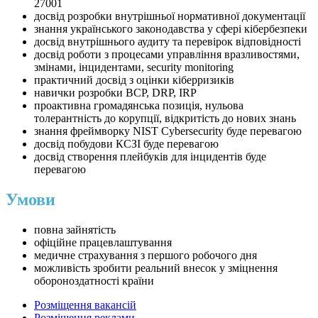
27001
досвід розробки внутрішньої нормативної документації
знання українського законодавства у сфері кібербезпеки
досвід внутрішнього аудиту та перевірок відповідності
досвід роботи з процесами управління вразливостями,
змінами, інцидентами, security monitoring
практичний досвід з оцінки кіберризиків
навички розробки BCP, DRP, IRP
проактивна громадянська позиція, нульова
толерантність до корупції, відкритість до нових знань
знання фреймворку NIST Cybersecurity буде перевагою
⁠досвід побудови КСЗІ буде перевагою
досвід створення плейбуків для інцидентів буде
перевагою
Умови
повна зайнятість
офіційне працевлаштування
медичне страхування з першого робочого дня
можливість зробити реальний внесок у зміцнення
обороноздатності країни
Розміщення вакансій
Розміщення реклами