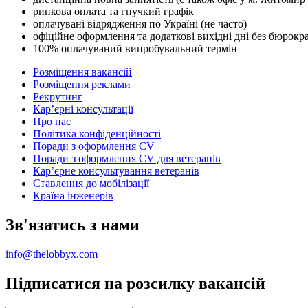
ринкова оплата та гнучкий графік
оплачувані відрядження по Україні (не часто)
офіційне оформлення та додаткові вихідні дні без бюрокра
100% оплачуваний випробувальний термін
Розміщення вакансій
Розміщення реклами
Рекрутинг
Карʼєрні консультації
Про нас
Політика конфіденційності
Поради з оформлення CV
Поради з оформлення CV для ветеранів
Карʼєрне консультування ветеранів
Ставлення до мобілізації
Країна інженерів
Зв'язатись з нами
info@thelobbyx.com
Підписатися на розсилку вакансій