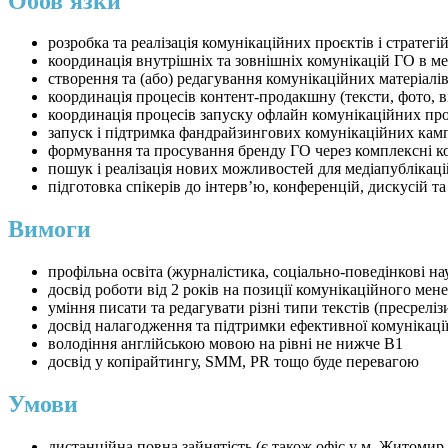
Обов'язки
розробка та реалізація комунікаційних проєктів і стратегі
координація внутрішніх та зовнішніх комунікацій ГО в м
створення та (або) редагування комунікаційних матеріалів: т
координація процесів контент-продакшну (тексти, фото, в
координація процесів запуску офлайн комунікаційних прод
запуск і підтримка фандрайзингових комунікаційних кампан
формування та просування бренду ГО через комплексні ком
пошук і реалізація нових можливостей для медіапублікаці
підготовка спікерів до інтерв’ю, конференцій, дискусій т
Вимоги
профільна освіта (журналістика, соціально-поведінкові на
досвід роботи від 2 років на позиції комунікаційного м
уміння писати та редагувати різні типи текстів (пресреліз
досвід налагодження та підтримки ефективної комунікації
володіння англійською мовою на рівні не нижче B1
досвід у копірайтингу, SMM, PR тощо буде перевагою
Умови
дистанційна повна зайнятість (є також офіс у м. Житомир