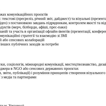
й
ежах комунікаційних проєктів
екстові (пресреліз, річний звіт, дайджест) та візуальні (презентац
ідео) з постановкою завдань підрядникам, контролем якості та в
уктів (мерч, білборди, афіші, прес-паки)
ій та участь в організації офлайн-івентів (презентації, конфере
унікаційні стратегії та взаємодію зі ЗМІ
й або сенсових колаборацій
а інших публічних заходів за потреби
уки, соціологія, міжнародні комунікації, мистецтвознавство, диза
енеджера в NGO або сенсових державних проєктах
и, звіти, публікації) і розуміння принципів створення візуального
 з медіа та партнерами
 та м. Ужгород)