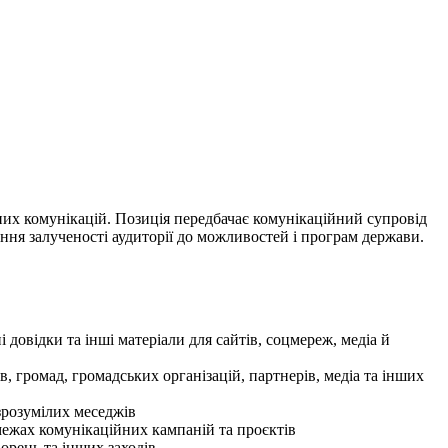
них комунікацій. Позиція передбачає комунікаційний супровід
ня залученості аудиторії до можливостей і програм держави.
 довідки та інші матеріали для сайтів, соцмереж, медіа й
, громад, громадських організацій, партнерів, медіа та інших
зрозумілих меседжів
межах комунікаційних кампаній та проєктів
орень та інших заходів