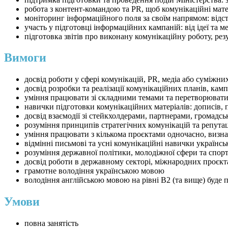
робота з контент-командою та PR, щоб комунікаційні матер
моніторинг інформаційного поля за своїм напрямом: відст
участь у підготовці інформаційних кампаній: від ідеї та ме
підготовка звітів про виконану комунікаційну роботу, ре
Вимоги
досвід роботи у сфері комунікацій, PR, медіа або суміжни
досвід розробки та реалізації комунікаційних планів, кам
уміння працювати зі складними темами та перетворювати ї
навички підготовки комунікаційних матеріалів: дописів, п
досвід взаємодії зі стейкхолдерами, партнерами, громадсь
розуміння принципів стратегічних комунікацій та репут
уміння працювати з кількома проєктами одночасно, визна
відмінні письмові та усні комунікаційні навички україн
розуміння державної політики, молодіжної сфери та спор
досвід роботи в державному секторі, міжнародних проєкт
грамотне володіння українською мовою
володіння англійською мовою на рівні B2 (та вище) буде 
Умови
повна занятість