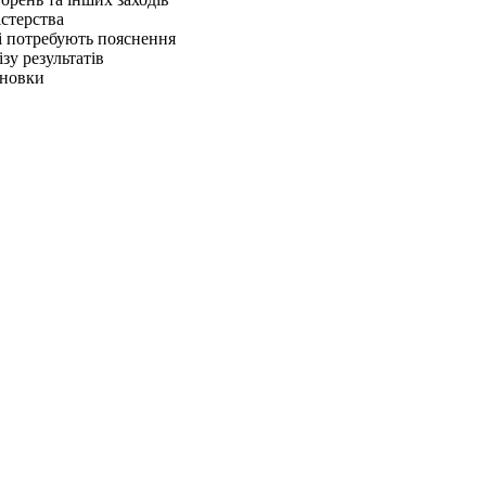
істерства
кі потребують пояснення
ізу результатів
сновки