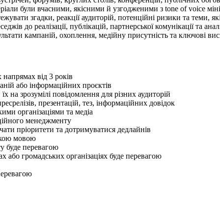
іали були вчасними, якісними й узгодженими з tone of voice мін
ежувати згадки, реакції аудиторій, потенційні ризики та теми, я
седжів до реалізації, публікацій, партнерської комунікації та анал
зультати кампаній, охоплення, медійну присутність та ключові ви
х напрямах від 3 років
паній або інформаційних проєктів
х на зрозумілі повідомлення для різних аудиторій
ресрелізів, презентацій, тез, інформаційних довідок
кими організаціями та медіа
аційного менеджменту
чати пріоритети та дотримуватися дедлайнів
ською мовою
ту буде перевагою
ах або громадських організаціях буде перевагою
перевагою