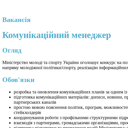
Вакансія
Комунікаційний менеджер
Огляд
Міністерство молоді та спорту України оголошує конкурс на по
напряму молодіжної політики/спорту, реалізацію інформаційних
Обов'язки
розробка та оновлення комунікаційних планів за одним із
підготовка комунікаційних матеріалів: дописи, новини, пре
партнерських каналів
простою мовою пояснення політик, програм, можливостей т
стейкхолдерів
координування роботи з профільними структурними підроз
взаємодія з партнерами, громадськими організаціями, пр
підтримка підготовки та проведення подій Міністерства: з