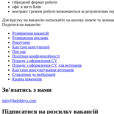
гібридний формат роботи
офіс в місті Київ
контракт і режим роботи визначаються за результатами пе
Для відгуку на вакансію натискайте на кнопку нижче та залиш
Податися на вакансію
Розміщення вакансій
Розміщення реклами
Рекрутинг
Карʼєрні консультації
Про нас
Політика конфіденційності
Поради з оформлення CV
Поради з оформлення CV для ветеранів
Карʼєрне консультування ветеранів
Ставлення до мобілізації
Країна інженерів
Зв'язатись з нами
info@thelobbyx.com
Підписатися на розсилку вакансій