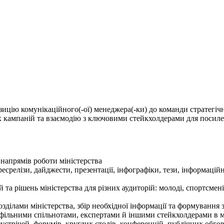
зицію комунікаційного(-ої) менеджера(-ки) до команди стратегіч
 кампаній та взаємодію з ключовими стейкхолдерами для посилен
 напрямів роботи міністерства
срелізи, дайджести, презентації, інфографіки, тези, інформаційні
а рішень міністерства для різних аудиторій: молоді, спортсменів
ділами міністерства, збір необхідної інформації та формування 
офільними спільнотами, експертами й іншими стейкхолдерами в 
устрічей, форумів, круглих столів, конференцій, публічних обгов