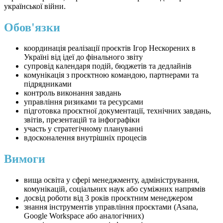
української війни.
Обов'язки
координація реалізації проєктів Ігор Нескорених в
Україні від ідеї до фінального звіту
супровід календаря подій, бюджетів та дедлайнів
комунікація з проєктною командою, партнерами та
підрядниками
контроль виконання завдань
управління ризиками та ресурсами
підготовка проєктної документації, технічних завдань,
звітів, презентацій та інфографіки
участь у стратегічному плануванні
вдосконалення внутрішніх процесів
Вимоги
вища освіта у сфері менеджменту, адміністрування,
комунікацій, соціальних наук або суміжних напрямів
досвід роботи від 3 років проєктним менеджером
знання інструментів управління проєктами (Asana,
Google Workspace або аналогічних)