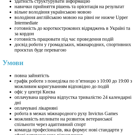
здатність структурувати інформацію
навички прийняття рішень та орієнтація на результат
вільне володіння українською мовою
володіння англійською мовою на рівні не нижче Upper
Intermediate
готовність до короткострокових відряджень в Україні та
за кордон
готовність працювати під час проведення подій
досвід роботи у громадських, міжнародних, спортивних
проєктах буде перевагою
Умови
повна зайнятість
графік роботи з понеділка по п’ятницю з 10:00 до 19:00 з
можливим коригуванням відповідно до подій
офіс у центрі Києва
оплачувана щорічна відпустка тривалістю 24 календарні
дні
оплачувані лікарняні
робота в межах міжнародного руху Invictus Games
можливість впливати на розвиток ветеранської
спільноти через адаптивний спорт
команда професіоналів, яка формує нові стандарти у