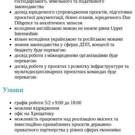
господарського, земельного та податкового
законодавства
досвід юридичного супроводження проєктів, підготовки
проєктної документації, бізнес-планів, юридичного Due
Diligence та аналітичних записок
володіння англійською мовою не нижче рівня Upper
Intermediate
вільне володіння українською та російською мовами
знання законодавства у сферах ДПП, концесії та
бюджету буде перевагою
досвід роботи з міжнародними організаціями буде
перевагою
досвід роботи у проєктах з розвитку інфраструктури та
мультидисциплінарних проєктних командах буде
перевагою
Умови
графік роботи 5/2 з 9:00 до 18:00
можливі відрядження
офіс на Хрещатику
можливість працювати над реалізацією якісних та
інвестиційно-привабливих проєктів державно-
приватного партнерства у різних сферах економіки