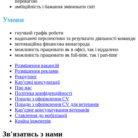
перевагою
амбіційність і бажання змінювати світ
Умови
гнучкий графік роботи
надихаючі перспективи та результати діяльності команди
мотиваційна фінансова винагорода
можливість працювати як в офісі, так і віддалено
можливість працювати як full-time, так і part-time
Розміщення вакансій
Розміщення реклами
Рекрутинг
Карʼєрні консультації
Про нас
Політика конфіденційності
Поради з оформлення CV
Поради з оформлення CV для ветеранів
Карʼєрне консультування ветеранів
Ставлення до мобілізації
Країна інженерів
Зв'язатись з нами