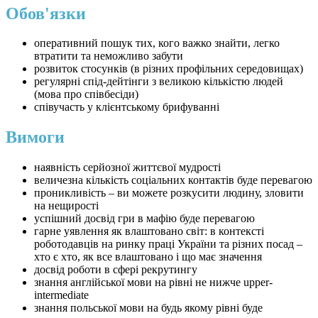
Обов'язки
оперативний пошук тих, кого важко знайти, легко
втратити та неможливо забути
розвиток стосунків (в різних профільних середовищах)
регулярні спід-дейтінги з великою кількістю людей
(мова про співбесіди)
співучасть у клієнтському брифуванні
Вимоги
наявність серйозної життєвої мудрості
величезна кількість соціальних контактів буде перевагою
проникливість – ви можете розкусити людину, зловити
на нещирості
успішний досвід гри в мафію буде перевагою
гарне уявлення як влаштовано світ: в контексті
роботодавців на ринку праці України та різних посад –
хто є хто, як все влаштовано і що має значення
досвід роботи в сфері рекрутингу
знання англійської мови на рівні не нижче upper-
intermediate
знання польської мови на будь якому рівні буде