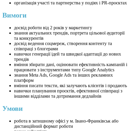
організація участі та партнерства у подіях і PR-проєктах
Вимоги
досвід роботи від 2 років у маркетингу
знання актуальних трендів, портрета цільової аудиторії
та конкурентів
досвід ведення соцмереж, створення контенту та
співпраці з блогерами
навички генерації ідей та швидкої адаптації до нових
трендів
вміння збирати дані, оцінювати ефективність кампаній і
працювати з інструментами типу Google Analytics
знання Meta Ads, Google Ads та інших рекламних
платформ
вміння писати тексти, які залучають клієнтів і продають
навички планування проєктів, ефективної співпраці з
іншими відділами та дотримання дедлайнів
Умови
робота в затишному офісі у м. Івано-Франківськ або
дистанційний формат роботи