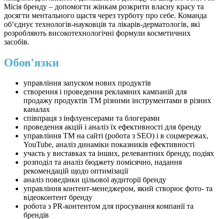
Місія бренду – допомогти жінкам розкрити власну красу та
досягти ментального щастя через турботу про себе. Команда
об‘єднує технологів-науковців та лікарів-дерматологів, які
розробляють високотехнологічні формули косметичних
засобів.
Обов'язки
управління запуском нових продуктів
створення і проведення рекламних кампаній для
продажу продуктів ТМ різними інструментами в різних
каналах
співпраця з інфлуенсерами та блогерами
проведення акцій і аналіз їх ефективності для бренду
управління ТМ на сайті (робота з SEO) і в соцмережах,
YouTube, аналіз динаміки показників ефективності
участь у виставках та інших, релевантних бренду, подіях
розподіл та аналіз бюджету помісячно, надання
рекомендацій щодо оптимізації
аналіз поведінки цільової аудиторії бренду
управління контент-менеджером, який створює фото- та
відеоконтент бренду
робота з PR-контентом для просування компанії та
брендів