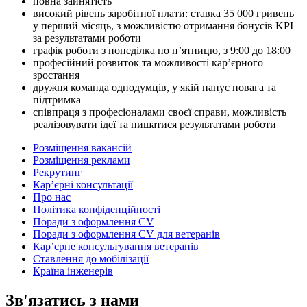
повна зайнятість
високий рівень заробітної плати: ставка 35 000 гривень
у перший місяць, з можливістю отримання бонусів KPI
за результатами роботи
графік роботи з понеділка по п’ятницю, з 9:00 до 18:00
професійний розвиток та можливості кар’єрного
зростання
дружня команда однодумців, у якій панує повага та
підтримка
співпраця з професіоналами своєї справи, можливість
реалізовувати ідеї та пишатися результатами роботи
Розміщення вакансій
Розміщення реклами
Рекрутинг
Карʼєрні консультації
Про нас
Політика конфіденційності
Поради з оформлення CV
Поради з оформлення CV для ветеранів
Карʼєрне консультування ветеранів
Ставлення до мобілізації
Країна інженерів
Зв'язатись з нами