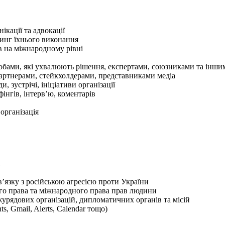
ікації та адвокації
ринг їхнього виконання
ів на міжнародному рівні
обами, які ухвалюють рішення, експертами, союзниками та інш
партнерами, стейкхолдерами, представниками медіа
, зустрічі, ініціативи організації
фінгів, інтерв’ю, коментарів
організація
d
в’язку з російською агресією проти України
го права та міжнародного права прав людини
урядових організацій, дипломатичних органів та місій
, Gmail, Alerts, Calendar тощо)