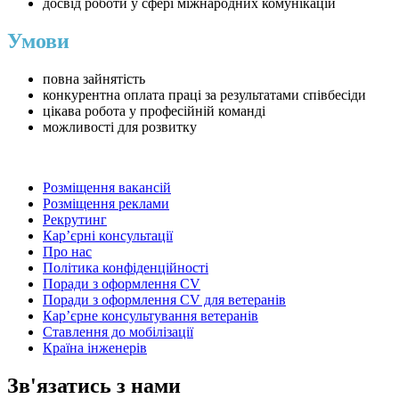
досвід роботи у сфері міжнародних комунікацій
Умови
повна зайнятість
конкурентна оплата праці за результатами співбесіди
цікава робота у професійній команді
можливості для розвитку
Розміщення вакансій
Розміщення реклами
Рекрутинг
Карʼєрні консультації
Про нас
Політика конфіденційності
Поради з оформлення CV
Поради з оформлення CV для ветеранів
Карʼєрне консультування ветеранів
Ставлення до мобілізації
Країна інженерів
Зв'язатись з нами