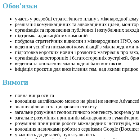
Обов'язки
участь у розробці стратегічного плану з міжнародної комун
реалізація комунікаційних та адвокаційних цілей, моніто
організація та проведення публічних і непублічних заход
підтримка адвокаційних кампаній
побудова стратегічних відносин з міжнародними НУО, ос
ведення усної та письмової комунікації з міжнародними 
підготовка коротких новин і розлогих матеріалів про заходи
організація двосторонніх і багатосторонніх зустрічей, бри
ведення та оновлення міжнародної бази контактів
ініціація проєктів для висвітлення тем, над якими працює 
Вимоги
повна вища освіта
володіння англійською мовою на рівні не нижче Advance
знання ділового та цифрового етикету
загальне розуміння геополітичного контексту, зокрема у з
загальне розуміння принципів міжнародного гуманітарно
розуміння принципів роботи міжнародних інституцій, між
володіння навичками роботи з сервісами Google (Documents
уважність до деталей, пунктуальність