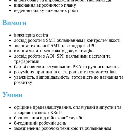
виконання виробничого плану
ведення обліку виконаних робіт
Вимоги
інженерна освіта
досвід роботи з SMT-обладнанням і контролем якості
знання технології SMT та стандартів IPC
вміння читати монтажну документацію
досвід роботи з AOI, SPI, паяльними пастами та
трафаретами
базові навички регулювання РЕА та ручного паяння
розуміння принципів електроніки та схемотехніки
уважність, відповідальність, готовність до навчання та
розвитку
Умови
офіційне працевлаштування, оплачувані відпустки та
лікарняні згідно з КЗпП
бронювання від військової служби
8-годинний робочий день
забезпечення робочою технікою та обладнанням