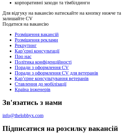
корпоративні заходи та тімбілдинги
Для відгуку на вакансію натискайте на кнопку нижче та
залишайте CV
Податися на вакансію
Розміщення вакансій
Розміщення реклами
Рекрутинг
Карʼєрні консультації
Про нас
Політика конфіденційності
Поради з оформлення CV
Поради з оформлення CV для ветеранів
Карʼєрне консультування ветеранів
Ставлення до мобілізації
Країна інженерів
Зв'язатись з нами
info@thelobbyx.com
Підписатися на розсилку вакансій