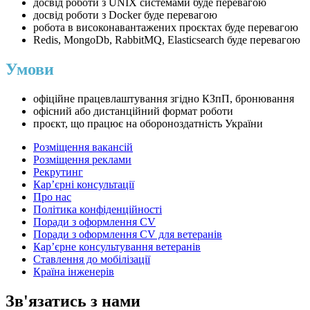
досвід роботи з UNIX системами буде перевагою
досвід роботи з Docker буде перевагою
робота в високонавантажених проєктах буде перевагою
Redis, MongoDb, RabbitMQ, Elasticsearch буде перевагою
Умови
офіційне працевлаштування згідно КЗпП, бронювання
офісний або дистанційний формат роботи
проєкт, що працює на обороноздатність України
Розміщення вакансій
Розміщення реклами
Рекрутинг
Карʼєрні консультації
Про нас
Політика конфіденційності
Поради з оформлення CV
Поради з оформлення CV для ветеранів
Карʼєрне консультування ветеранів
Ставлення до мобілізації
Країна інженерів
Зв'язатись з нами