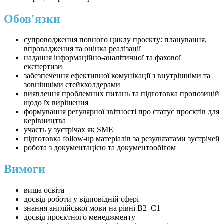
Обов'язки
супроводження повного циклу проєкту: планування,
впровадження та оцінка реалізації
надання інформаційно-аналітичної та фахової
експертизи
забезпечення ефективної комунікації з внутрішніми та
зовнішніми стейкхолдерами
виявлення проблемних питань та підготовка пропозицій
щодо їх вирішення
формування регулярної звітності про статус проєктів для
керівництва
участь у зустрічах як SME
підготовка follow-up матеріалів за результатами зустрічей
робота з документацією та документообігом
Вимоги
вища освіта
досвід роботи у відповідній сфері
знання англійської мови на рівні B2–C1
досвід проєктного менеджменту