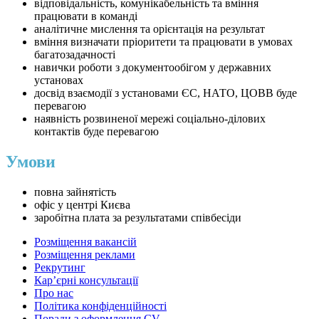
відповідальність, комунікабельність та вміння
працювати в команді
аналітичне мислення та орієнтація на результат
вміння визначати пріоритети та працювати в умовах
багатозадачності
навички роботи з документообігом у державних
установах
досвід взаємодії з установами ЄС, НАТО, ЦОВВ буде
перевагою
наявність розвиненої мережі соціально-ділових
контактів буде перевагою
Умови
повна зайнятість
офіс у центрі Києва
заробітна плата за результатами співбесіди
Розміщення вакансій
Розміщення реклами
Рекрутинг
Карʼєрні консультації
Про нас
Політика конфіденційності
Поради з оформлення CV