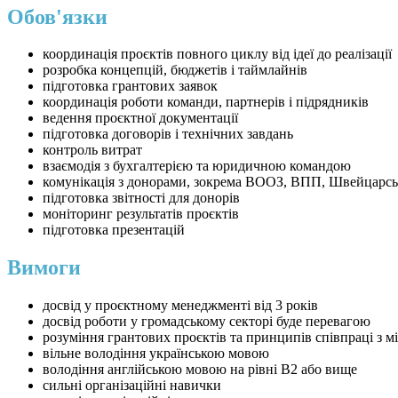
Обов'язки
координація проєктів повного циклу від ідеї до реалізації
розробка концепцій, бюджетів і таймлайнів
підготовка грантових заявок
координація роботи команди, партнерів і підрядників
ведення проєктної документації
підготовка договорів і технічних завдань
контроль витрат
взаємодія з бухгалтерією та юридичною командою
комунікація з донорами, зокрема ВООЗ, ВПП, Швейцарс
підготовка звітності для донорів
моніторинг результатів проєктів
підготовка презентацій
Вимоги
досвід у проєктному менеджменті від 3 років
досвід роботи у громадському секторі буде перевагою
розуміння грантових проєктів та принципів співпраці з
вільне володіння українською мовою
володіння англійською мовою на рівні B2 або вище
сильні організаційні навички