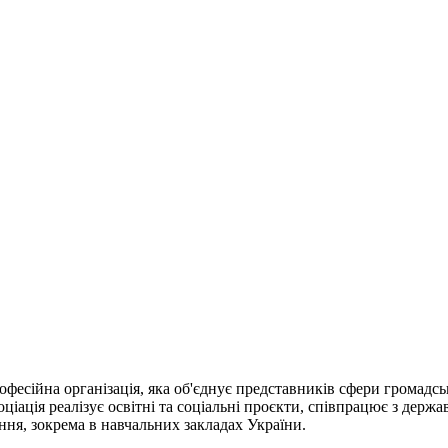
фесійна організація, яка об'єднує представників сфери громадсь
ціація реалізує освітні та соціальні проєкти, співпрацює з держа
ання, зокрема в навчальних закладах України.