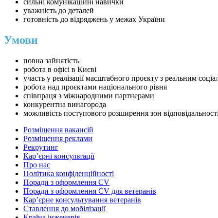
сильні комунікаційні навички
уважність до деталей
готовність до відряджень у межах України
Умови
повна зайнятість
робота в офісі в Києві
участь у реалізації масштабного проєкту з реальним соц
робота над проєктами національного рівня
співпраця з міжнародними партнерами
конкурентна винагорода
можливість поступового розширення зон відповідальності
Розміщення вакансій
Розміщення реклами
Рекрутинг
Карʼєрні консультації
Про нас
Політика конфіденційності
Поради з оформлення CV
Поради з оформлення CV для ветеранів
Карʼєрне консультування ветеранів
Ставлення до мобілізації
Країна інженерів