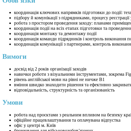
Обов'язки
координація ключових напрямків підготовки до події: тех
підбору й комунікації з підрядниками, процесу реєстрації
робота з простором проведення заходу: планами приміщень
координація події на всіх етапах підготовки та проведенн
координація монтажу та демонтажу події
координація команди підрядників і контроль виконання п
координація комунікації з партнерами, контроль виконан
Вимоги
досвід від 2 років організації заходів
навички роботи з візуальними інструментами, зокрема Fi
рівень англійської мови на рівні не ничже B1
вміння швидко знаходити рішення та ефективно закривати
відповідальність, структурність та організованість
Умови
робота над проєктами з реальним впливом на безпеку кра
офіційне працевлаштування та оплачувана відпустка
офіс у центрі м. Київ
бронювання для військовозобов’язаних