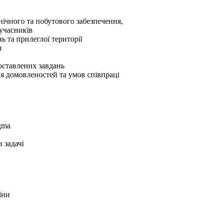
нічного та побутового забезпечення,
 учасників
 та прилеглої території
я
оставлених завдань
ня домовленостей та умов співпраці
gma
 задачі
їни