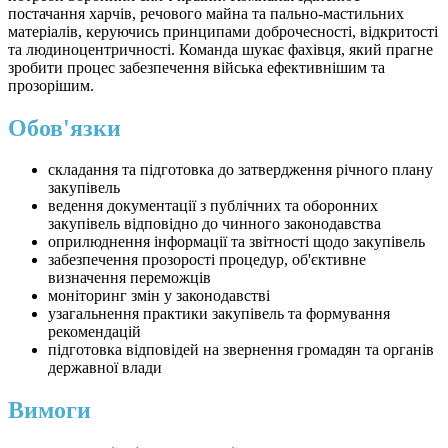
постачання харчів, речового майна та пально-мастильних
матеріалів, керуючись принципами доброчесності, відкритості
та людиноцентричності. Команда шукає фахівця, який прагне
зробити процес забезпечення війська ефективнішим та
прозорішим.
Обов'язки
складання та підготовка до затвердження річного плану
закупівель
ведення документації з публічних та оборонних
закупівель відповідно до чинного законодавства
оприлюднення інформації та звітності щодо закупівель
забезпечення прозорості процедур, об'єктивне
визначення переможців
моніторинг змін у законодавстві
узагальнення практики закупівель та формування
рекомендацій
підготовка відповідей на звернення громадян та органів
державної влади
Вимоги