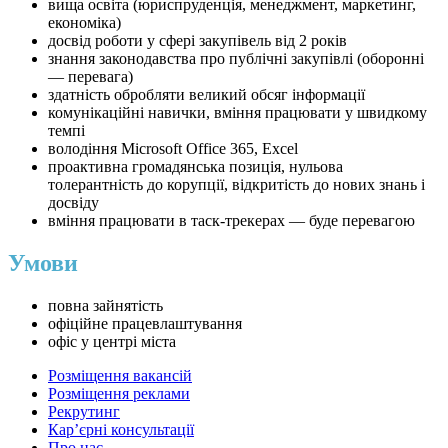
вища освіта (юриспруденція, менеджмент, маркетинг,
економіка)
досвід роботи у сфері закупівель від 2 років
знання законодавства про публічні закупівлі (оборонні
— перевага)
здатність обробляти великий обсяг інформації
комунікаційні навички, вміння працювати у швидкому
темпі
володіння Microsoft Office 365, Excel
проактивна громадянська позиція, нульова
толерантність до корупції, відкритість до нових знань і
досвіду
вміння працювати в таск-трекерах — буде перевагою
Умови
повна зайнятість
офіційне працевлаштування
офіс у центрі міста
Розміщення вакансій
Розміщення реклами
Рекрутинг
Карʼєрні консультації
Про нас