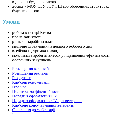
відносин буде перевагою
досвід у МОУ, СБУ, ЗСУ, ГШ або оборонних структурах
буде перевагою
Умови
робота в центрі Києва
повна зайнятість
ринкова заробітна плата
медичне страхування з першого робочого дня
всебічна підтримка команди
можливість зробити внесок у підвищення ефективності
оборонних закупівель
Розміщення вакансій
Розміщення реклами
Рекрутинг
Карʼєрні консультації
Про нас
Політика конфіденційності
Поради з оформлення CV
Поради з оформлення CV для ветеранів
Карʼєрне консультування ветеранів
Ставлення до мобілізації