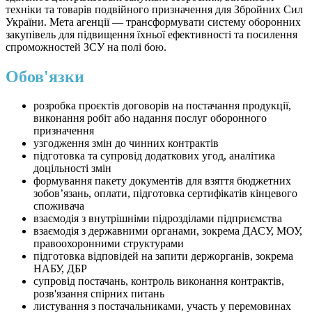
техніки та товарів подвійного призначення для Збройних Сил
України. Мета агенції — трансформувати систему оборонних
закупівель для підвищення їхньої ефективності та посилення
спроможностей ЗСУ на полі бою.
Обов'язки
розробка проєктів договорів на постачання продукції,
виконання робіт або надання послуг оборонного
призначення
узгодження змін до чинних контрактів
підготовка та супровід додаткових угод, аналітика
доцільності змін
формування пакету документів для взяття бюджетних
зобов’язань, оплати, підготовка сертифікатів кінцевого
споживача
взаємодія з внутрішніми підрозділами підприємства
взаємодія з державними органами, зокрема ДАСУ, МОУ,
правоохоронними структурами
підготовка відповідей на запити держорганів, зокрема
НАБУ, ДБР
супровід постачань, контроль виконання контрактів,
розв'язання спірних питань
листування з постачальниками, участь у перемовинах