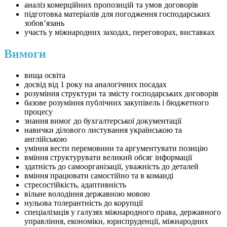
аналіз комерційних пропозицій та умов договорів
підготовка матеріалів для погодження господарських
зобов’язань
участь у міжнародних заходах, переговорах, виставках
Вимоги
вища освіта
досвід від 1 року на аналогічних посадах
розуміння структури та змісту господарських договорів
базове розуміння публічних закупівель і бюджетного
процесу
знання вимог до бухгалтерської документації
навички ділового листування українською та
англійською
уміння вести перемовини та аргументувати позицію
вміння структурувати великий обсяг інформації
здатність до самоорганізації, уважність до деталей
вміння працювати самостійно та в команді
стресостійкість, адаптивність
вільне володіння державною мовою
нульова толерантність до корупції
спеціалізація у галузях міжнародного права, державного
управління, економіки, юриспруденції, міжнародних