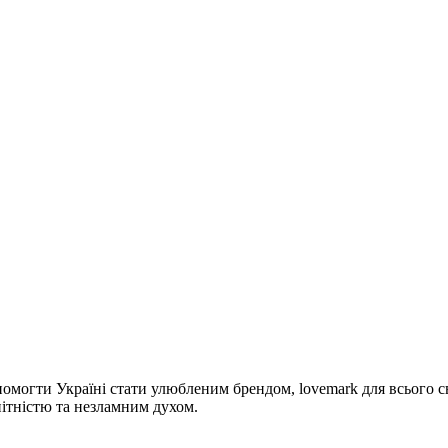
огти Україні стати улюбленим брендом, lovemark для всього сві
нітністю та незламним духом.