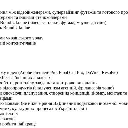
ення між відеоінженерами, супервайзинг футажів та готового про
нсерами та іншими стейкхолдерами
Brand Ukraine (відео, заставки, футажі, моушн-дизайн)
ж Brand Ukraine
ми українського уряду
нні контент-планів
відео (Adobe Premiere Pro, Final Cut Pro, DaVinci Resolve)
Effects або інших аналогах
роботи, розподілу завдань та контролю виконання
відеопродуктів (з залученням агенцій, фрілансерів тощо)
, включаючи планування, створення концепції, зйомку, монтаж та
енціями
ю мовами (не нижче рівня B2); знання додаткової іноземної мов
чних, культурних процесах в Україні та світі
контексту
ревагою
ш робити найкраще