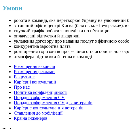
Умови
робота в команді, яка перетворює Україну на улюблений бр
затишний офіс в центрі Києва (біля ст. м. «Печерська»), 
гнучкий графік роботи з понеділка по п’ятницю
оплачувані відпустки й лікарняні
укладення договору про надання послуг з фізичною особ
конкурентна заробітна плата
розширення горизонтів професійного та особистісного зр
атмосфера підтримки й тепла в команді
Розміщення вакансій
Розміщення реклами
Рекрутинг
Карʼєрні консультації
Про нас
Політика конфіденційності
Поради з оформлення CV
Поради з оформлення CV для ветеранів
Карʼєрне консультування ветеранів
Ставлення до мобілізації
Країна інженерів