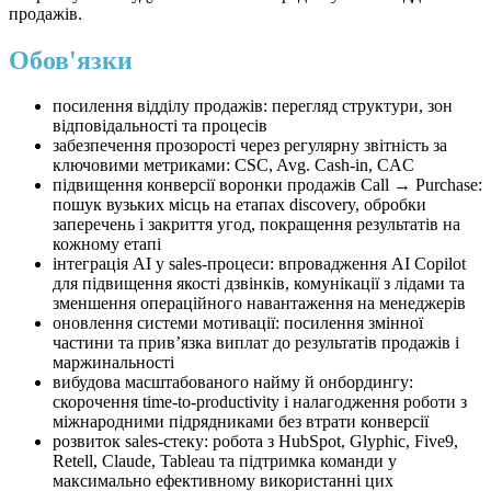
продажів.
Обов'язки
посилення відділу продажів: перегляд структури, зон
відповідальності та процесів
забезпечення прозорості через регулярну звітність за
ключовими метриками: CSC, Avg. Cash-in, CAC
підвищення конверсії воронки продажів Call → Purchase:
пошук вузьких місць на етапах discovery, обробки
заперечень і закриття угод, покращення результатів на
кожному етапі
інтеграція AI у sales-процеси: впровадження AI Copilot
для підвищення якості дзвінків, комунікації з лідами та
зменшення операційного навантаження на менеджерів
оновлення системи мотивації: посилення змінної
частини та прив’язка виплат до результатів продажів і
маржинальності
вибудова масштабованого найму й онбордингу:
скорочення time-to-productivity і налагодження роботи з
міжнародними підрядниками без втрати конверсії
розвиток sales-стеку: робота з HubSpot, Glyphic, Five9,
Retell, Claude, Tableau та підтримка команди у
максимально ефективному використанні цих