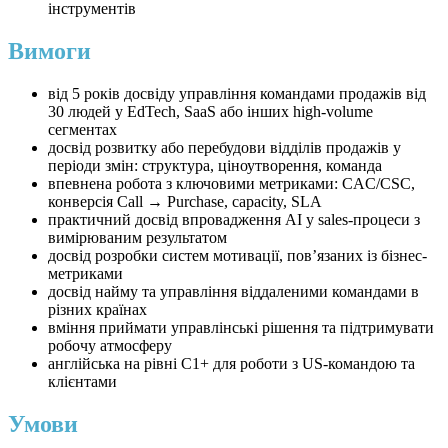
інструментів
Вимоги
від 5 років досвіду управління командами продажів від
30 людей у EdTech, SaaS або інших high-volume
сегментах
досвід розвитку або перебудови відділів продажів у
періоди змін: структура, ціноутворення, команда
впевнена робота з ключовими метриками: CAC/CSC,
конверсія Call → Purchase, capacity, SLA
практичний досвід впровадження AI у sales-процеси з
вимірюваним результатом
досвід розробки систем мотивації, пов’язаних із бізнес-
метриками
досвід найму та управління віддаленими командами в
різних країнах
вміння приймати управлінські рішення та підтримувати
робочу атмосферу
англійська на рівні C1+ для роботи з US-командою та
клієнтами
Умови