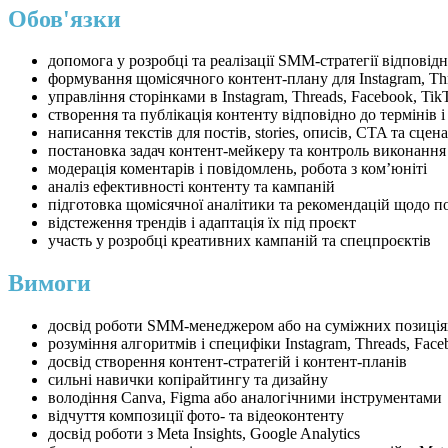
Обов'язки
допомога у розробці та реалізації SMM-стратегії відповід
формування щомісячного контент-плану для Instagram, Thr
управління сторінками в Instagram, Threads, Facebook, Tik
створення та публікація контенту відповідно до термінів і
написання текстів для постів, stories, описів, CTA та сцена
постановка задач контент-мейкеру та контроль виконання
модерація коментарів і повідомлень, робота з ком’юніті
аналіз ефективності контенту та кампаній
підготовка щомісячної аналітики та рекомендацій щодо 
відстеження трендів і адаптація їх під проєкт
участь у розробці креативних кампаній та спецпроєктів
Вимоги
досвід роботи SMM-менеджером або на суміжних позиціях
розуміння алгоритмів і специфіки Instagram, Threads, Face
досвід створення контент-стратегій і контент-планів
сильні навички копірайтингу та дизайну
володіння Canva, Figma або аналогічними інструментами
відчуття композиції фото- та відеоконтенту
досвід роботи з Meta Insights, Google Analytics