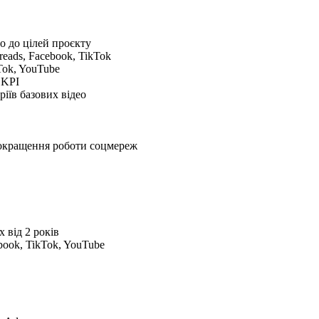
но до цілей проєкту
eads, Facebook, TikTok
Tok, YouTube
 KPI
ріїв базових відео
покращення роботи соцмереж
 від 2 років
book, TikTok, YouTube