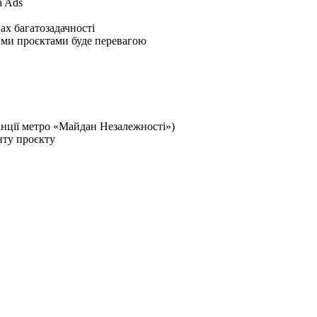
a Ads
ах багатозадачності
ими проєктами буде перевагою
танції метро «Майдан Незалежності»)
нту проєкту