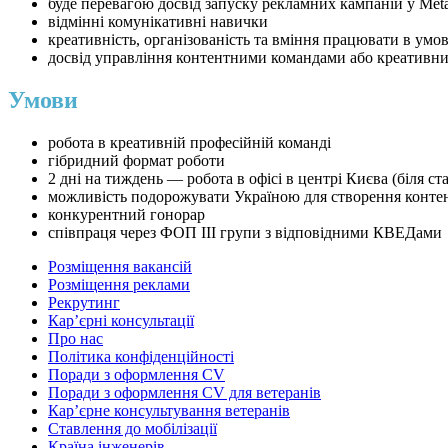
буде перевагою досвід запуску рекламних кампаній у Met
відмінні комунікативні навички
креативність, організованість та вміння працювати в умов
досвід управління контентними командами або креативн
Умови
робота в креативній професійній команді
гібридний формат роботи
2 дні на тиждень — робота в офісі в центрі Києва (біля с
можливість подорожувати Україною для створення конте
конкурентний гонорар
співпраця через ФОП III групи з відповідними КВЕДами
Розміщення вакансій
Розміщення реклами
Рекрутинг
Карʼєрні консультації
Про нас
Політика конфіденційності
Поради з оформлення CV
Поради з оформлення CV для ветеранів
Карʼєрне консультування ветеранів
Ставлення до мобілізації
Країна інженерів