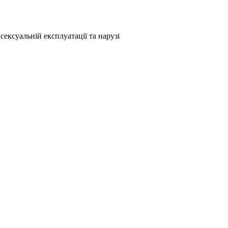
и
ексуальній експлуатації та нарузі