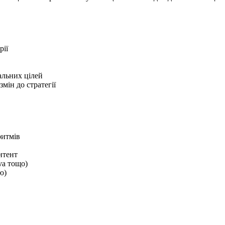
рії
альних цілей
мін до стратегії
ритмів
нтент
va тощо)
ю)