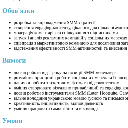
Обов'язки
розробка та впровадження SMM-стратегії
створення engaging-контенту, цікавого для цільової аудито
модерація коментарів та спілкування з підписниками
запуск і аналіз рекламних кампаній у соціальних мережах
співпраця з маркетинговою командою для досягнення заг
відстеження ефективності SMM-активностей та внесення з
Вимоги
досвід роботи від 1 року на позиції SMM-менеджера
розуміння принципів роботи соціальних мереж та їх алго
навички роботи з текстовим, фото- та відеоконтентом
вміння створювати візуально привабливий та engaging ко
досвід роботи з інструментами SMM (Later, Hootsuite, Can
вільне володіння українською мовою (усною та письмово
креативність, ініціативність, відповідальність
уміння працювати самостійно та в команді
Умови