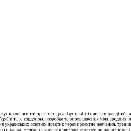
є кращі освітні практики, реалізує освітні проєкти для дітей т
Україні та за кордоном, розробка та впровадження міжнародних, н
ня українських освітніх практик через проєктне навчання, трен
соціальні мережі та залучати ще більше людей до наших ініціат