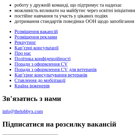
роботу у дружній команді, що підтримує та надихає
можливість впливати на майбутнє через освітні ініціатив
постійне навчання та участь у цікавих подіях
дотримання стандартів поведінки ООН щодо запобігання с
Розміщення вакансій
Розміщення реклами
Рекрутинг
Карʼєрні консультації
Про нас
Політика конфіденційності
Поради з оформлення CV
Поради з оформлення CV для ветеранів
Карʼєрне консультування ветеранів
Ставлення до мобілізації
Країна інженерів
Зв'язатись з нами
info@thelobbyx.com
Підписатися на розсилку вакансій