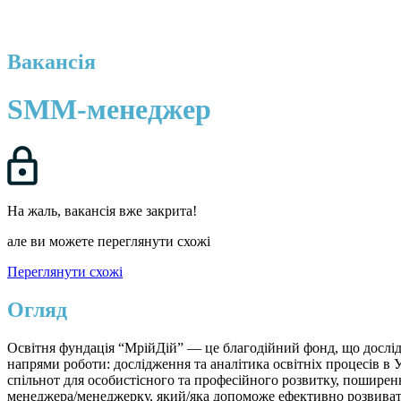
Вакансія
SMM-менеджер
На жаль, вакансія вже закрита!
але ви можете переглянути схожі
Переглянути схожі
Огляд
Освітня фундація “МрійДій” — це благодійний фонд, що досліджу
напрями роботи: дослідження та аналітика освітніх процесів в 
спільнот для особистісного та професійного розвитку, поширен
менеджера/менеджерку, який/яка допоможе ефективно розвивати 